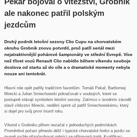
Pekař bojoval o vítězství, Grobnik
ale nakonec patřil polským
jezdcům
Druhý podnik letošní sezony Clio Cupu na chorvatském
okruhu Grobnik znovu potvrdil, proč patří seriál mezi
nejatraktivnější pohárové šampionáty ve střední Evropě. Více
než třicet vozů Renault Clio nabídlo během víkendu souboje
doslova od startu až do cíle a o dramatické momenty nebyla
nouze ani tentokrát.
Hlavní role opět patřily tradičním favoritům. Tomáš Pekař, Bartlomiej
Mirecki a Julian Smiechowski pokračovali v soubojích, které se
postupně stávají symbolem letošní sezony. Zatímco v úvodním závodě
slavil vítězství Mirecki, nedělní sprint už patřil Smiechowskému, který
si dojel pro svůj první triumf roku.
Víkend v Grobniku přitom nezačal v jednoduchých podmínkách.
Proměnlivé počasí přineslo déšť i typické chorvatské horko a jezdci se
museli rychle přizpůsobovat měnící se přilnavosti tratě. Kvalifikaci