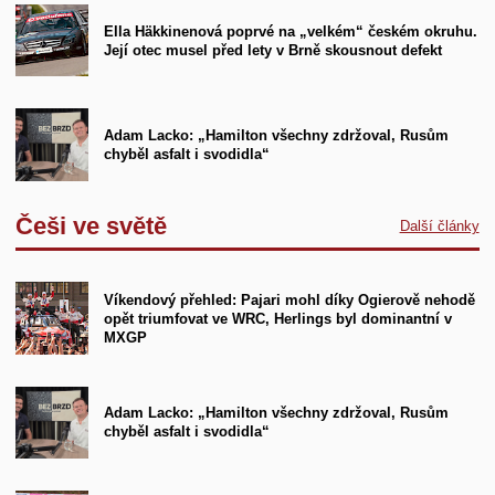
Ella Häkkinenová poprvé na „velkém“ českém okruhu.
Její otec musel před lety v Brně skousnout defekt
Adam Lacko: „Hamilton všechny zdržoval, Rusům
chyběl asfalt i svodidla“
Češi ve světě
Další články
Víkendový přehled: Pajari mohl díky Ogierově nehodě
opět triumfovat ve WRC, Herlings byl dominantní v
MXGP
Adam Lacko: „Hamilton všechny zdržoval, Rusům
chyběl asfalt i svodidla“