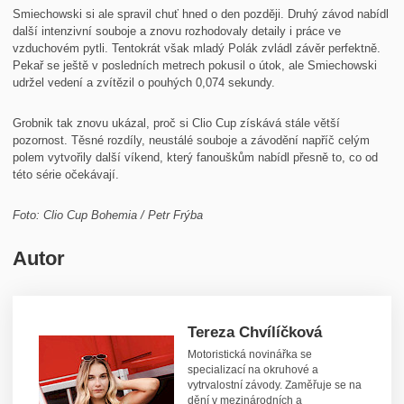
Smiechowski si ale spravil chuť hned o den později. Druhý závod nabídl
další intenzivní souboje a znovu rozhodovaly detaily i práce ve
vzduchovém pytli. Tentokrát však mladý Polák zvládl závěr perfektně.
Pekař se ještě v posledních metrech pokusil o útok, ale Smiechowski
udržel vedení a zvítězil o pouhých 0,074 sekundy.
Grobnik tak znovu ukázal, proč si Clio Cup získává stále větší
pozornost. Těsné rozdíly, neustálé souboje a závodění napříč celým
polem vytvořily další víkend, který fanouškům nabídl přesně to, co od
této série očekávají.
Foto: Clio Cup Bohemia / Petr Frýba
Autor
Tereza Chvílíčková
Motoristická novinářka se
specializací na okruhové a
vytrvalostní závody. Zaměřuje se na
dění v mezinárodních a