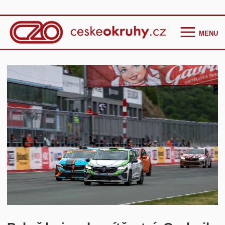
MENU
Homepage
Češi ve světě
GT Cup Series
TCR Eastern Europe
F4 CEZ
Clio Cup Bohemia
Ostatní
Historie
Kontakt