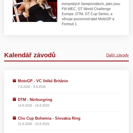
evropských šampionátech, jako jsou
FIA WEC, GT World Challenge
Europe, DTM, GT Cup Series, a
věnuje pozornost také MotoGP a
Formuli 1.
Kalendář závodů
Další závody
MotoGP - VC Velké Británie
7.8.2026 - 9.8.2026
DTM - Nürburgring
14.8.2026 - 16.8.2026
Clio Cup Bohemia - Slovakia Ring
21.8.2026 - 23.8.2026