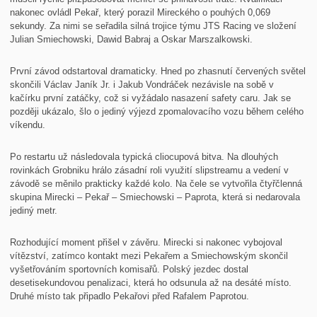
nakonec ovládl Pekař, který porazil Mireckého o pouhých 0,069
sekundy. Za nimi se seřadila silná trojice týmu JTS Racing ve složení
Julian Smiechowski, Dawid Babraj a Oskar Marszalkowski.
První závod odstartoval dramaticky. Hned po zhasnutí červených světel
skončili Václav Janík Jr. i Jakub Vondráček nezávisle na sobě v
kačírku první zatáčky, což si vyžádalo nasazení safety caru. Jak se
později ukázalo, šlo o jediný výjezd zpomalovacího vozu během celého
víkendu.
Po restartu už následovala typická cliocupová bitva. Na dlouhých
rovinkách Grobniku hrálo zásadní roli využití slipstreamu a vedení v
závodě se měnilo prakticky každé kolo. Na čele se vytvořila čtyřčlenná
skupina Mirecki – Pekař – Smiechowski – Paprota, která si nedarovala
jediný metr.
Rozhodující moment přišel v závěru. Mirecki si nakonec vybojoval
vítězství, zatímco kontakt mezi Pekařem a Smiechowským skončil
vyšetřováním sportovních komisařů. Polský jezdec dostal
desetisekundovou penalizaci, která ho odsunula až na desáté místo.
Druhé místo tak připadlo Pekařovi před Rafalem Paprotou.