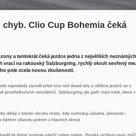
 chyb. Clio Cup Bohemia čeká
zony a tentokrát čeká jezdce jedna z největších neznámýc
ch vrací na rakouský Salzburgring, rychlý okruh sevřený me
ího pole zcela novou zkušeností.
zde naposledy závodil před více než deseti lety a většina jezdců se s
rostřednictvím simulátorů. Salzburgring ale patří mezi tratě, které v
yby dělají z tohoto okruhu místo, kde rozhodují odvaha, přesnost i
de během víkendu jedním z hlavních témat.
je tradičně těsné souboje napříč celým polem. Vysoká rychlost navíc mů