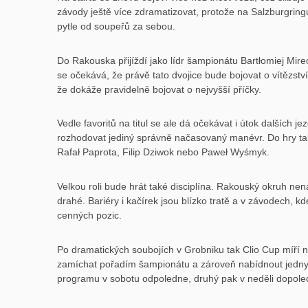
závody ještě více zdramatizovat, protože na Salzburgring
pytle od soupeřů za sebou.
Do Rakouska přijíždí jako lídr šampionátu Bartłomiej Mire
se očekává, že právě tato dvojice bude bojovat o vítězství
že dokáže pravidelně bojovat o nejvyšší příčky.
Vedle favoritů na titul se ale dá očekávat i útok dalších
rozhodovat jediný správně načasovaný manévr. Do hry ta
Rafał Paprota, Filip Dziwok nebo Paweł Wyśmyk.
Velkou roli bude hrát také disciplína. Rakouský okruh ne
drahé. Bariéry i kačírek jsou blízko tratě a v závodech, 
cenných pozic.
Po dramatických soubojích v Grobniku tak Clio Cup míří na
zamíchat pořadím šampionátu a zároveň nabídnout jedny z
programu v sobotu odpoledne, druhý pak v neděli dopole