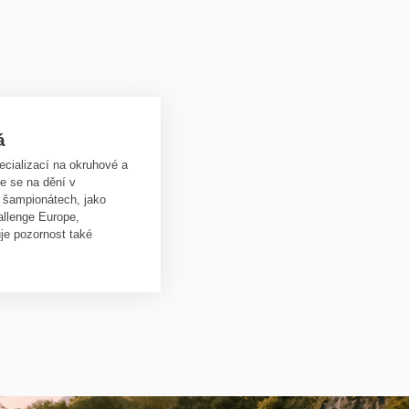
á
ecializací na okruhové a
e se na dění v
 šampionátech, jako
llenge Europe,
je pozornost také