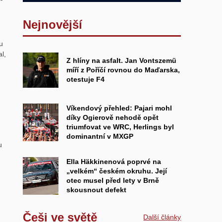
Nejnovější
u
l,
Z hlíny na asfalt. Jan Vontszemü
míří z Poříčí rovnou do Maďarska,
otestuje F4
Víkendový přehled: Pajari mohl
díky Ogierově nehodě opět
triumfovat ve WRC, Herlings byl
dominantní v MXGP
u
Ella Häkkinenová poprvé na
„velkém“ českém okruhu. Její
otec musel před lety v Brně
skousnout defekt
Češi ve světě
Další články