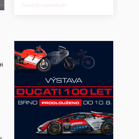
Tweets by ceskeokruhy
h
zi
že