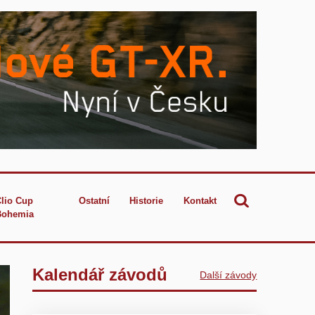
Clio Cup
Ostatní
Historie
Kontakt
Bohemia
Kalendář závodů
Další závody