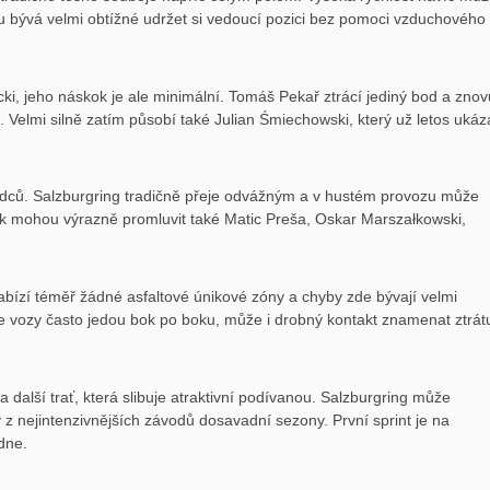
u bývá velmi obtížné udržet si vedoucí pozici bez pomoci vzduchového
cki, jeho náskok je ale minimální. Tomáš Pekař ztrácí jediný bod a znov
. Velmi silně zatím působí také Julian Śmiechowski, který už letos ukáza
 jezdců. Salzburgring tradičně přeje odvážným a v hustém provozu může
k mohou výrazně promluvit také Matic Preša, Oskar Marszałkowski,
nabízí téměř žádné asfaltové únikové zóny a chyby zde bývají velmi
kde vozy často jedou bok po boku, může i drobný kontakt znamenat ztrát
 další trať, která slibuje atraktivní podívanou. Salzburgring může
 nejintenzivnějších závodů dosavadní sezony. První sprint je na
dne.