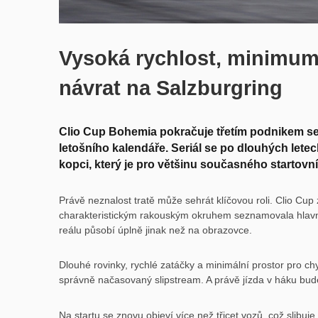
Vysoká rychlost, minimum
návrat na Salzburgring
Clio Cup Bohemia pokračuje třetím podnikem se
letošního kalendáře. Seriál se po dlouhých lete
kopci, který je pro většinu současného startovn
Právě neznalost tratě může sehrát klíčovou roli. Clio Cup 
charakteristickým rakouským okruhem seznamovala hlavně p
reálu působí úplně jinak než na obrazovce.
Dlouhé rovinky, rychlé zatáčky a minimální prostor pro ch
správně načasovaný slipstream. A právě jízda v háku bu
Na startu se znovu objeví více než třicet vozů, což slibu