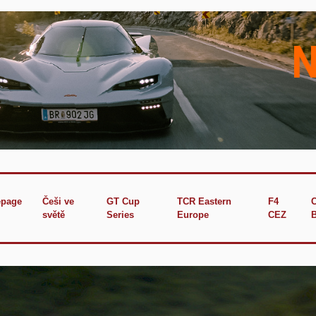
page
Češi ve
GT Cup
TCR Eastern
F4
světě
Series
Europe
CEZ