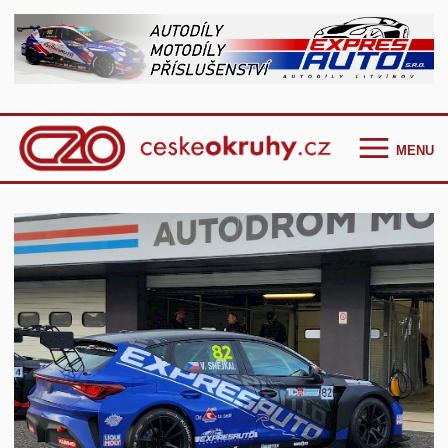
MENU
Homepage
Češi ve světě
GT Cup Series
TCR Eastern Europe
F4 CEZ
Clio Cup Bohemia
Ostatní