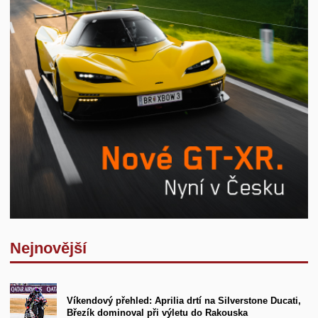
Nejnovější
Víkendový přehled: Aprilia drtí na Silverstone Ducati,
Březík dominoval při výletu do Rakouska