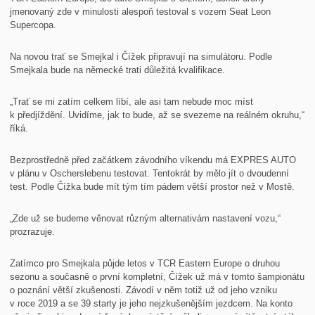
jmenovaný zde v minulosti alespoň testoval s vozem Seat Leon
Supercopa.
Na novou trať se Smejkal i Čížek připravují na simulátoru. Podle
Smejkala bude na německé trati důležitá kvalifikace.
„Trať se mi zatím celkem líbí, ale asi tam nebude moc míst
k předjíždění. Uvidíme, jak to bude, až se svezeme na reálném okruhu,“
říká.
Bezprostředně před začátkem závodního víkendu má EXPRES AUTO
v plánu v Oscherslebenu testovat. Tentokrát by mělo jít o dvoudenní
test. Podle Čížka bude mít tým tím pádem větší prostor než v Mostě.
„Zde už se budeme věnovat různým alternativám nastavení vozu,“
prozrazuje.
Zatímco pro Smejkala půjde letos v TCR Eastern Europe o druhou
sezonu a současně o první kompletní, Čížek už má v tomto šampionátu
o poznání větší zkušenosti. Závodí v něm totiž už od jeho vzniku
v roce 2019 a se 39 starty je jeho nejzkušenějším jezdcem. Na konto