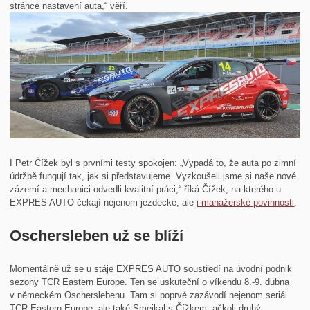
stránce nastavení auta,“ věří.
I Petr Čížek byl s prvními testy spokojen: „Vypadá to, že auta po zimní
údržbě fungují tak, jak si představujeme. Vyzkoušeli jsme si naše nové
zázemí a mechanici odvedli kvalitní práci,“ říká Čížek, na kterého u
EXPRES AUTO čekají nejenom jezdecké, ale
i manažerské povinnosti
.
Oschersleben už se blíží
Momentálně už se u stáje EXPRES AUTO soustředí na úvodní podnik
sezony TCR Eastern Europe. Ten se uskuteční o víkendu 8.-9. dubna
v německém Oscherslebenu. Tam si poprvé zazávodí nejenom seriál
TCR Eastern Europe, ale také Smejkal s Čížkem, ačkoli druhý