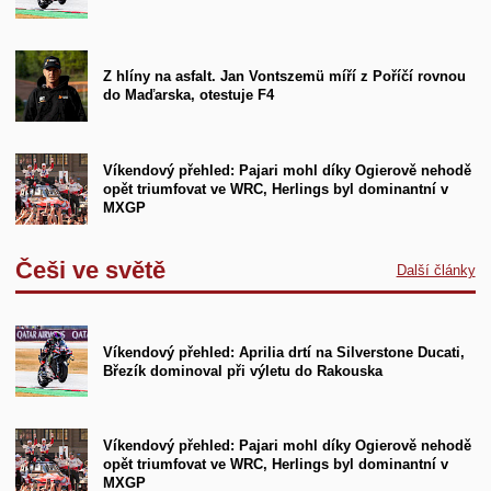
Z hlíny na asfalt. Jan Vontszemü míří z Poříčí rovnou
do Maďarska, otestuje F4
Víkendový přehled: Pajari mohl díky Ogierově nehodě
opět triumfovat ve WRC, Herlings byl dominantní v
MXGP
Češi ve světě
Další články
Víkendový přehled: Aprilia drtí na Silverstone Ducati,
Březík dominoval při výletu do Rakouska
Víkendový přehled: Pajari mohl díky Ogierově nehodě
opět triumfovat ve WRC, Herlings byl dominantní v
MXGP