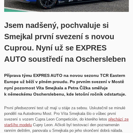
Historie
Kontakt
Jsem nadšený, pochvaluje si
Smejkal první svezení s novou
Cuprou. Nyní už se EXPRES
AUTO soustředí na Oschersleben
Příprava týmu EXPRES AUTO na novou sezonu TCR Eastern
Europe už běží v plném proudu. Po prvním svezení v Mostě
nyní pozornost Víta Smejkala a Petra Čížka směřuje
k německému Oscherslebenu, kde letošní ročník odstartuje.
První předsezonní test už mají u stáje za sebou. Uskutečnil se minulé
pondělí na Autodromu Most. Pro Víta Smejkala šlo o vůbec první
svezení s vozem Cupra Leon Competición, do kterého letos
přechází ze
staršího modelu
Cupry Leon. Ačkoli byl testovací den poznamenán
ranním deštěm, panovala u Smejkala po jeho skončení dobrá nálada.