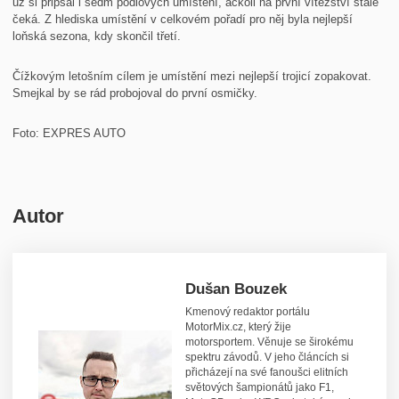
už si připsal i sedm pódiových umístění, ačkoli na první vítězství stále
čeká. Z hlediska umístění v celkovém pořadí pro něj byla nejlepší
loňská sezona, kdy skončil třetí.
Čížkovým letošním cílem je umístění mezi nejlepší trojicí zopakovat.
Smejkal by se rád probojoval do první osmičky.
Foto: EXPRES AUTO
Autor
Dušan Bouzek
Kmenový redaktor portálu
MotorMix.cz, který žije
motorsportem. Věnuje se širokému
spektru závodů. V jeho článcích si
přicházejí na své fanoušci elitních
světových šampionátů jako F1,