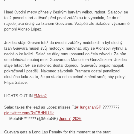
Hned úvodní metry přinesly českým barvám velkou radost. Salačovi se
totiž povedl start a těsně před první zatáčkou to vypadalo, že do ní
najede jako druhý za Izanem Guevarou. Vzápětí ale Salačovi významně
pomohl Alonso López.
Jezdec stáje Gresini totiž do úvodní zatáčky nedobrzdil a byl dlouhý.
Izan Guevara musel svůj motocykl narovnat, aby se Alonsovi vyhnul a
nedošlo ke kolizi. Salač se díky tomu posunul do čela závodu. Za ním
se odehrával souboj mezi Guevarou a Manuelem Gonzálezem. Jezdec
stáje Intact GP se nakonec dostal dopředu. Guevarův propad naopak
pokračoval i později. Nakonec závodník Pramacu dostal penalizaci
dlouhého kola za to, že po startu nebezpečně změnil směr, aby pokryl
Filipa Salače.
LIGHTS OUT IN
#Moto2
Salac takes the lead as Lopez misses T1
#HungarianGP
????????
pic.twitter.com/RsFBHHLUIk
— MotoGP™???? (@MotoGP)
June 7, 2026
Guevara gets a Long Lap Penalty for this moment at the start