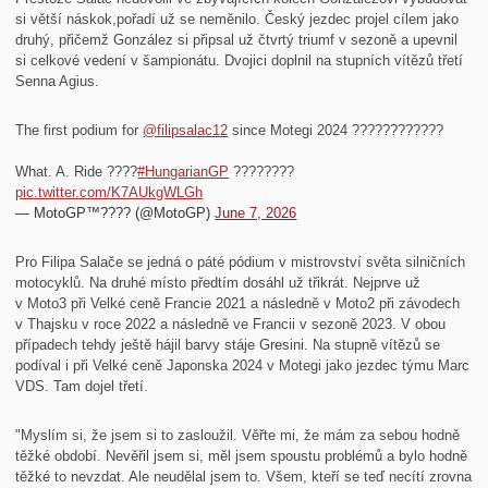
si větší náskok,pořadí už se neměnilo. Český jezdec projel cílem jako
druhý, přičemž González si připsal už čtvrtý triumf v sezoně a upevnil
si celkové vedení v šampionátu. Dvojici doplnil na stupních vítězů třetí
Senna Agius.
The first podium for
@filipsalac12
since Motegi 2024 ????????????
What. A. Ride ????
#HungarianGP
????????
pic.twitter.com/K7AUkgWLGh
— MotoGP™???? (@MotoGP)
June 7, 2026
Pro Filipa Salače se jedná o páté pódium v mistrovství světa silničních
motocyklů. Na druhé místo předtím dosáhl už třikrát. Nejprve už
v Moto3 při Velké ceně Francie 2021 a následně v Moto2 při závodech
v Thajsku v roce 2022 a následně ve Francii v sezoně 2023. V obou
případech tehdy ještě hájil barvy stáje Gresini. Na stupně vítězů se
podíval i při Velké ceně Japonska 2024 v Motegi jako jezdec týmu Marc
VDS. Tam dojel třetí.
"Myslím si, že jsem si to zasloužil. Věřte mi, že mám za sebou hodně
těžké období. Nevěřil jsem si, měl jsem spoustu problémů a bylo hodně
těžké to nevzdat. Ale neudělal jsem to. Všem, kteří se teď necítí zrovna