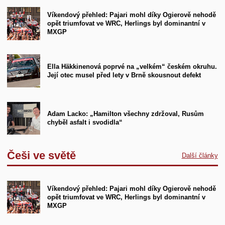
Víkendový přehled: Pajari mohl díky Ogierově nehodě
opět triumfovat ve WRC, Herlings byl dominantní v
MXGP
Ella Häkkinenová poprvé na „velkém“ českém okruhu.
Její otec musel před lety v Brně skousnout defekt
Adam Lacko: „Hamilton všechny zdržoval, Rusům
chyběl asfalt i svodidla“
Češi ve světě
Další články
Víkendový přehled: Pajari mohl díky Ogierově nehodě
opět triumfovat ve WRC, Herlings byl dominantní v
MXGP