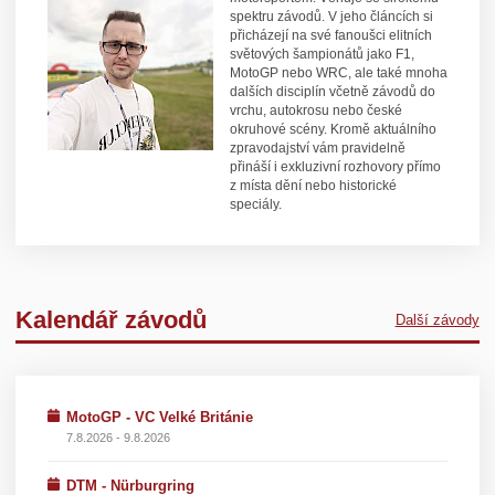
spektru závodů. V jeho článcích si
přicházejí na své fanoušci elitních
světových šampionátů jako F1,
MotoGP nebo WRC, ale také mnoha
dalších disciplín včetně závodů do
vrchu, autokrosu nebo české
okruhové scény. Kromě aktuálního
zpravodajství vám pravidelně
přináší i exkluzivní rozhovory přímo
z místa dění nebo historické
speciály.
Kalendář závodů
Další závody
MotoGP - VC Velké Británie
7.8.2026 - 9.8.2026
DTM - Nürburgring