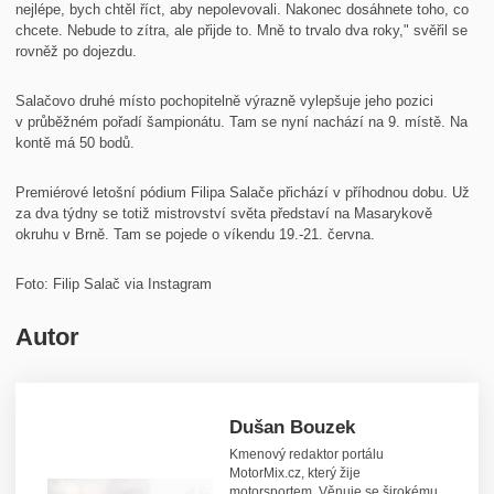
nejlépe, bych chtěl říct, aby nepolevovali. Nakonec dosáhnete toho, co
chcete. Nebude to zítra, ale přijde to. Mně to trvalo dva roky," svěřil se
rovněž po dojezdu.
Salačovo druhé místo pochopitelně výrazně vylepšuje jeho pozici
v průběžném pořadí šampionátu. Tam se nyní nachází na 9. místě. Na
kontě má 50 bodů.
Premiérové letošní pódium Filipa Salače přichází v příhodnou dobu. Už
za dva týdny se totiž mistrovství světa představí na Masarykově
okruhu v Brně. Tam se pojede o víkendu 19.-21. června.
Foto: Filip Salač via Instagram
Autor
Dušan Bouzek
Kmenový redaktor portálu
MotorMix.cz, který žije
motorsportem. Věnuje se širokému