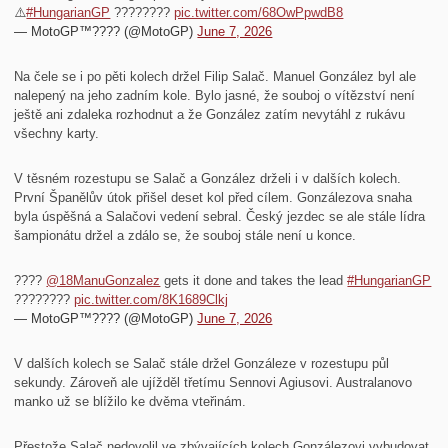
⚠️
#HungarianGP
????????
pic.twitter.com/68OwPpwdB8
— MotoGP™???? (@MotoGP)
June 7, 2026
Na čele se i po pěti kolech držel Filip Salač. Manuel González byl ale
nalepený na jeho zadním kole. Bylo jasné, že souboj o vítězství není
ještě ani zdaleka rozhodnut a že González zatím nevytáhl z rukávu
všechny karty.
V těsném rozestupu se Salač a González drželi i v dalších kolech.
První Španělův útok přišel deset kol před cílem. Gonzálezova snaha
byla úspěšná a Salačovi vedení sebral. Český jezdec se ale stále lídra
šampionátu držel a zdálo se, že souboj stále není u konce.
????
@18ManuGonzalez
gets it done and takes the lead
#HungarianGP
????????
pic.twitter.com/8K1689Clkj
— MotoGP™???? (@MotoGP)
June 7, 2026
V dalších kolech se Salač stále držel Gonzáleze v rozestupu půl
sekundy. Zároveň ale ujížděl třetímu Sennovi Agiusovi. Australanovo
manko už se blížilo ke dvěma vteřinám.
Přestože Salač nedovolil ve zbývajících kolech Gonzálezovi vybudovat