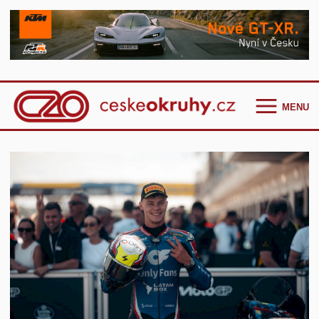
MENU
Homepage
Češi ve světě
GT Cup Series
TCR Eastern Europe
F4 CEZ
Clio Cup Bohemia
Ostatní