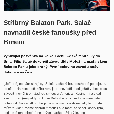
Historie
Kontakt
Stříbrný Balaton Park. Salač
navnadil české fanoušky před
Brnem
Vynikající pozvánka na Velkou cenu České republiky do
Brna. Filip Salač dokončil závod třídy Moto2 na maďarském
Balaton Parku jako druhý. První polovinu závodu strávil
dokonce na čele.
„Upřímně, nemám slov,“ byl Salač nadšený bezprostředně po dojezdu
do cíle. „Na konci loňského roku jsem nevěděl, jestli ještě vůbec budu
závodit, neměl jsem žádnou smlouvu. American Racing mi ale dal
šanci. Eitan (maijtel týmu Eitan Butbull – pozn. red.) ve mně viděl
potenciál. Na začátku roku jsme sice moc štěstí neměli, teď to ale
můžete vidět. Máme dobrou motorku a já mám za sebou dobrý tým,
podle mě ten nelepší,“ neskrýval nadšení 24letý jezdec.