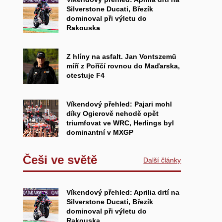
Silverstone Ducati, Březík
dominoval při výletu do
Rakouska
Z hlíny na asfalt. Jan Vontszemü
míří z Poříčí rovnou do Maďarska,
otestuje F4
Víkendový přehled: Pajari mohl
díky Ogierově nehodě opět
triumfovat ve WRC, Herlings byl
dominantní v MXGP
Češi ve světě
Další články
Víkendový přehled: Aprilia drtí na
Silverstone Ducati, Březík
dominoval při výletu do
Rakouska