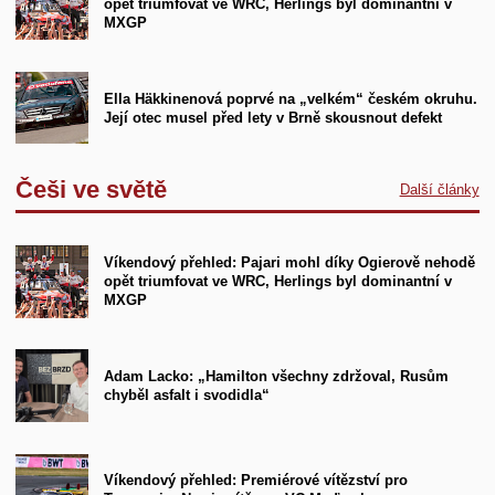
opět triumfovat ve WRC, Herlings byl dominantní v
MXGP
Ella Häkkinenová poprvé na „velkém“ českém okruhu.
Její otec musel před lety v Brně skousnout defekt
Češi ve světě
Další články
Víkendový přehled: Pajari mohl díky Ogierově nehodě
opět triumfovat ve WRC, Herlings byl dominantní v
MXGP
Adam Lacko: „Hamilton všechny zdržoval, Rusům
chyběl asfalt i svodidla“
Víkendový přehled: Premiérové vítězství pro