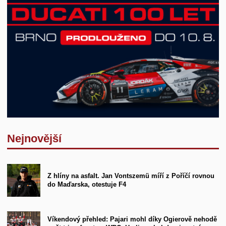
Nejnovější
Z hlíny na asfalt. Jan Vontszemü míří z Poříčí rovnou
do Maďarska, otestuje F4
Víkendový přehled: Pajari mohl díky Ogierově nehodě