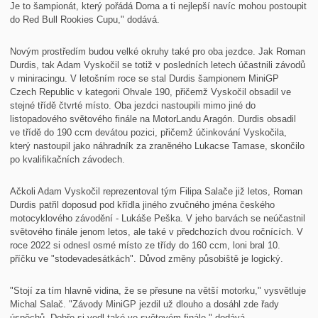
Je to šampionát, který pořádá Dorna a ti nejlepší navíc mohou postoupit
do Red Bull Rookies Cupu," dodává.
Novým prostředím budou velké okruhy také pro oba jezdce. Jak Roman
Durdis, tak Adam Vyskočil se totiž v posledních letech účastnili závodů
v miniracingu. V letošním roce se stal Durdis šampionem MiniGP
Czech Republic v kategorii Ohvale 190, přičemž Vyskočil obsadil ve
stejné třídě čtvrté místo. Oba jezdci nastoupili mimo jiné do
listopadového světového finále na MotorLandu Aragón. Durdis obsadil
ve třídě do 190 ccm devátou pozici, přičemž účinkování Vyskočila,
který nastoupil jako náhradník za zraněného Lukacse Tamase, skončilo
po kvalifikačních závodech.
Ačkoli Adam Vyskočil reprezentoval tým Filipa Salače již letos, Roman
Durdis patřil doposud pod křídla jiného zvučného jména českého
motocyklového závodění - Lukáše Peška. V jeho barvách se neúčastnil
světového finále jenom letos, ale také v předchozích dvou ročnících. V
roce 2022 si odnesl osmé místo ze třídy do 160 ccm, loni bral 10.
příčku ve "stodevadesátkách". Důvod změny působiště je logický.
"Stojí za tím hlavně vidina, že se přesune na větší motorku," vysvětluje
Michal Salač. "Závody MiniGP jezdil už dlouho a dosáhl zde řady
úspěchů. Dobře si vedl také ve světovém finále," dodává.