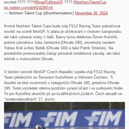
excited ???? ????
#RoadToMotoGP
????
#NorthernTalentCup
pic.twitter.com/qbW2dZBEnX
— Northern Talent Cup (@northerntalentc)
November 26, 2024
Kromě Northern Talent Cupu bude stáj FS12 Racing Team pokračovat
rovněž na scéně MiniGP. V plánu je účinkování v českém šampionátu,
ale také vybrané starty v Itálii. Barvy týmu obléknou Šimon Kučeřík,
polská závodnice Julia Jantarská (Ohvale 190), slovenský tandem
Tobias Král a Alex Beták (Ohvale 160) a také Patrik Stránský. Na
posledního jmenovaného čekají primárně minibikové závody, ale také
trénink s motocyklem Ohvale.
V letošní sezoně MiniGP Czech Republic uspěla stáj FS12 Racing
Team především se Šimonem Kučeříkem a Viktorem Čechem. Ti
dosáhli na titul vicemistrů v kategoriích Ohvale 160, potažmo Ohvale
190. Tento výsledek oběma jezdcům vynesl účast i ve světovém finále.
To pro Kučeříka skončilo již po kvalifikačních jízdách. Čech obsadil ve
"stodevadesátkách" 17. pozici.