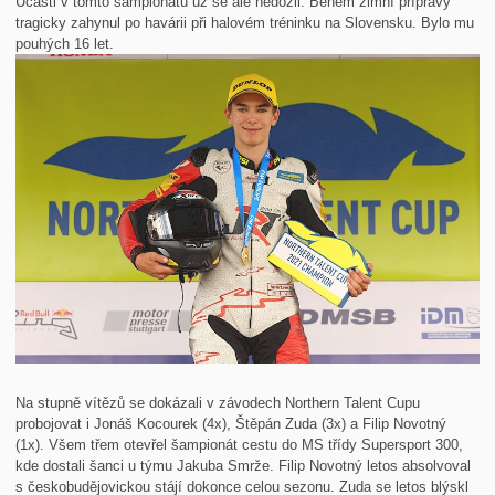
Účasti v tomto šampionátu už se ale nedožil. Během zimní přípravy
tragicky zahynul po havárii při halovém tréninku na Slovensku. Bylo mu
pouhých 16 let.
Na stupně vítězů se dokázali v závodech Northern Talent Cupu
probojovat i Jonáš Kocourek (4x), Štěpán Zuda (3x) a Filip Novotný
(1x). Všem třem otevřel šampionát cestu do MS třídy Supersport 300,
kde dostali šanci u týmu Jakuba Smrže. Filip Novotný letos absolvoval
s českobudějovickou stájí dokonce celou sezonu. Zuda se letos blýskl