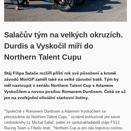
Historie
Kontakt
Salačův tým na velkých okruzích.
Durdis a Vyskočil míří do
Northern Talent Cupu
Stáj Filipa Salače rozšíří příští rok své působení a kromě
závodů MiniGP zamíří také na velké závodní tratě. Tým by
měl nastoupit v seriálu Northern Talent Cup s Adamem
Vyskočilem a novou posilou Romanem Durdisem. Čeká se už
jen na zveřejnění oficiální startovní listiny.
"Společně s Romanem Durdisem a Adamem Vyskočilem se
přesouváme do Northern Talent Cupu," oznámil exkluzivně pro sever
ceskeokruhy.cz Michal Salač, jeden ze spoluzakladatelů stáje FS12
Racing Team a Filipův bratr. "Northern Cup je pro nás logickou cestou.