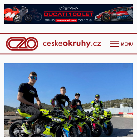
MENU
Homepage
Češi ve světě
GT Cup Series
TCR Eastern Europe
F4 CEZ
Clio Cup Bohemia
Ostatní