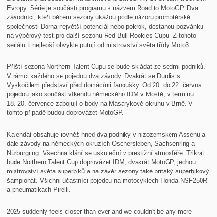
Evropy. Série je součástí programu s názvem Road to MotoGP. Dva
závodníci, kteří během sezony ukážou podle názoru promotérské
společnosti Dorna největší potenciál nebo pokrok, dostanou pozvánku
na výběrový test pro další sezonu Red Bull Rookies Cupu. Z tohoto
seriálu ti nejlepší obvykle putují od mistrovství světa třídy Moto3.
Příští sezona Northern Talent Cupu se bude skládat ze sedmi podniků.
V rámci každého se pojedou dva závody. Dvakrát se Durdis s
Vyskočilem představí před domácími fanoušky. Od 20. do 22. června
pojedou jako součást víkendu německého IDM v Mostě, v termínu
18.-20. července zabojují o body na Masarykově okruhu v Brně. V
tomto případě budou doprovázet MotoGP.
Kalendář obsahuje rovněž hned dva podniky v nizozemském Assenu a
dále závody na německých okruzích Oschersleben, Sachsenring a
Nürburgring. Všechna klání se uskuteční v prestižní atmosféře. Třikrát
bude Northern Talent Cup doprovázet IDM, dvakrát MotoGP, jednou
mistrovství světa superbiků a na závěr sezony také britský superbikový
šampionát. Všichni účastníci pojedou na motocyklech Honda NSF250R
a pneumatikách Pirelli.
2025 suddenly feels closer than ever and we couldn't be any more