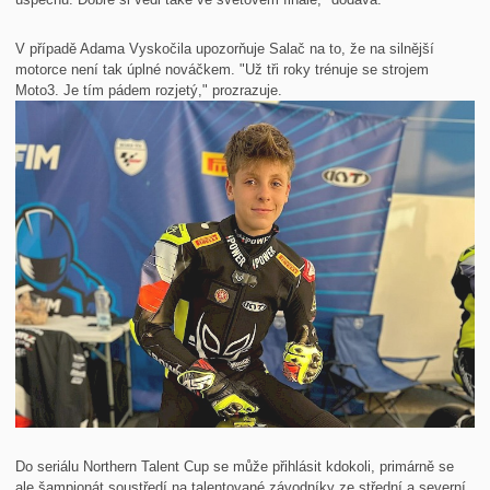
V případě Adama Vyskočila upozorňuje Salač na to, že na silnější
motorce není tak úplné nováčkem. "Už tři roky trénuje se strojem
Moto3. Je tím pádem rozjetý," prozrazuje.
Do seriálu Northern Talent Cup se může přihlásit kdokoli, primárně se
ale šampionát soustředí na talentované závodníky ze střední a severní