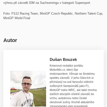
výhrou při závodě IDM na Sachsenringu v kategorii Supersport.
Foto: FS12 Racing Team, MiniGP Czech Republic, Northern Talent Cup,
MiniGP World Final
Autor
Dušan Bouzek
Kmenový redaktor portálu
MotorMix.cz, který žije
motorsportem. Věnuje se širokému
spektru závodů. V jeho článcích si
přicházejí na své fanoušci elitních
světových šampionátů jako F1,
MotoGP nebo WRC, ale také mnoha
dalších disciplín včetně závodů do
vrchu, autokrosu nebo české
okruhové scény. Kromě aktuálního
zpravodajství vám pravidelně