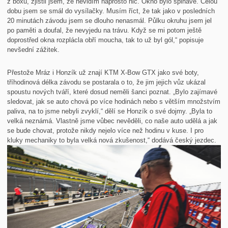
z boxů, zjistil jsem, že nevidím naprosto nic. Okno bylo špinavé. Celou
dobu jsem se smál do vysílačky. Musím říct, že tak jako v posledních
20 minutách závodu jsem se dlouho nenasmál. Půlku okruhu jsem jel
po paměti a doufal, že nevyjedu na trávu. Když se mi potom ještě
doprostřed okna rozplácla obří moucha, tak to už byl gól,“ popisuje
nevšední zážitek.
Přestože Mráz i Honzík už znají KTM X-Bow GTX jako své boty,
tříhodinová délka závodu se postarala o to, že jim jejich vůz ukázal
spoustu nových tváří, které dosud neměli šanci poznat. „Bylo zajímavé
sledovat, jak se auto chová po více hodinách nebo s větším množstvím
paliva, na to jsme nebyli zvyklí,“ dělí se Honzík o své dojmy. „Byla to
velká neznámá. Vlastně jsme vůbec nevěděli, co naše auto udělá a jak
se bude chovat, protože nikdy nejelo více než hodinu v kuse. I pro
kluky mechaniky to byla velká nová zkušenost,“ dodává český jezdec.