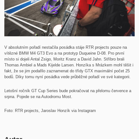
V absolutním pořadí nestačila posádka stáje RTR projects pouze na
vítězné BMW M4 GT3 Evo a na prototyp Duqueine D-08. Pro první
místo si dojeli Antal Zsigo, Moritz Kranz a David Jahn. Stříbro brali
Thomas Ambiel a Mads Kijelde Larsen. Honzíka s Mrázkem mohl těšit i
fakt, že se jim podařilo zaznamenat do třídy GTX maximální počet 25
bodů. Díky tomu nyní posádka vede průběžné pořadí ve své kategorii.
Letošní ročník GT Cup Series bude pokračovat na přelomu července a
srpna. Pojede se na Autodromu Most.
Foto: RTR projects, Jaroslav Honzík via Instagram