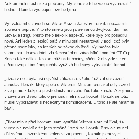
Někteří měli i technické problémy. My jsme se toho všeho vyvarovali,“
hodnotí Homola vystoupení svého týmu.
Vytrvalostního závodu se Viktor Mráz a Jaroslav Honzík neúčastnili
společně poprvé. V tomto směru jsou již sehranou dvojkou. Klání na
Slovakia Ringu přesto mělo několik aspektů, které byly pro posádku
nové. Ani jeden z jezdců totiž v minulosti nestartoval v noci, což byly
přesně podmínky, za kterých se závod dojížděl. Výjimečná byla
v kontextu dosavadních zkušeností obou závodníků i poměrů GT Cup
Series také délka. Jelo se totiž na tři hodiny, přičemž obvykle se ve
středoevropském šampionátu využívá hodinový vytrvalostní formát.
„Jízda v noci byla asi největší zábava ze všeho,“ užíval si svezení
Jaroslav Honzík, který spolu s Viktorem Mrázem přenášel celý závod
živě přímo z kokpitu prostřednictvím svého YouTube kanálu. A zejména
v závěru se diváci tohoto přenosu měli na co koukat. Honzík se totiž
musel vypořádávat s nečekanými komplikacemi. U toho se ale náramně
bavil.
„Třicet minut před koncem jsem vystřídal Viktora a ten mi říkal, že
vůbec nic nevidí a že je to strašné,“ smál se Honzík. Brzy ale musel
dát svému slovenskému kolegovi za pravdu. „Jakmile jsem vyjel