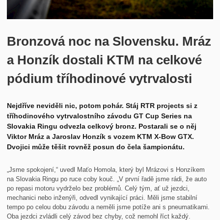
Historie
Kontakt
Bronzová noc na Slovensku. Mráz
a Honzík dostali KTM na celkové
pódium tříhodinové vytrvalosti
Nejdříve neviděli nic, potom pohár. Stáj RTR projects si z
tříhodinového vytrvalostního závodu GT Cup Series na
Slovakia Ringu odvezla celkový bronz. Postarali se o něj
Viktor Mráz a Jaroslav Honzík s vozem KTM X-Bow GTX.
Dvojici může těšit rovněž posun do čela šampionátu.
„Jsme spokojení,“ uvedl Maťo Homola, který byl Mrázovi s Honzíkem
na Slovakia Ringu po ruce coby kouč. „V první řadě jsme rádi, že auto
po repasi motoru vydrželo bez problémů. Celý tým, ať už jezdci,
mechanici nebo inženýři, odvedl vynikající práci. Měli jsme stabilní
tempo po celou dobu závodu a neměli jsme potíže ani s pneumatikami.
Oba jezdci zvládli celý závod bez chyby, což nemohl říct každý.