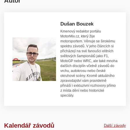
Autor
Dušan Bouzek
Kmenový redaktor portálu
MotorMix.cz, který žije
motorsportem. Věnuje se širokému
spektru závodů. V jeho článcích si
přicházejí na své fanoušci elitních
světových šampionátů jako F1,
MotoGP nebo WRC, ale také mnoha
dalších disciplín včetně závodů do
vrchu, autokrosu nebo české
okruhové scény. Kromě aktuálního
zpravodajství vám pravidelně
přináší i exkluzivní rozhovory přímo
z místa dění nebo historické
speciály.
Kalendář závodů
Další závody