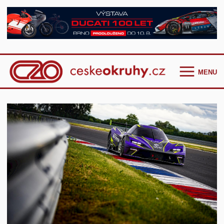
MENU
Homepage
Češi ve světě
GT Cup Series
TCR Eastern Europe
F4 CEZ
Clio Cup Bohemia
Ostatní