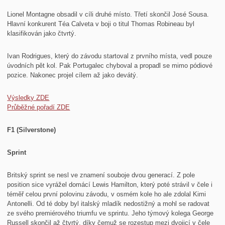
Lionel Montagne obsadil v cíli druhé místo. Třetí skončil José Sousa.
Hlavní konkurent Téa Calveta v boji o titul Thomas Robineau byl
klasifikován jako čtvrtý.
Ivan Rodrigues, který do závodu startoval z prvního místa, vedl pouze
úvodních pět kol. Pak Portugalec chyboval a propadl se mimo pódiové
pozice. Nakonec projel cílem až jako devátý.
Výsledky ZDE
Průběžné pořadí ZDE
F1 (Silverstone)
Sprint
Britský sprint se nesl ve znamení souboje dvou generací. Z pole
position sice vyrážel domácí Lewis Hamilton, který poté strávil v čele i
téměř celou první polovinu závodu, v osmém kole ho ale zdolal Kimi
Antonelli. Od té doby byl italský mladík nedostižný a mohl se radovat
ze svého premiérového triumfu ve sprintu. Jeho týmový kolega George
Russell skončil až čtvrtý, díky čemuž se rozestup mezi dvojicí v čele