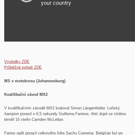
Výsledky ZDE
Průběžné pořadí ZDE
MS v motokrosu (Johannesburg)
Kvalifikační závod MX2
V kvalifikačním závodě MX2 kraloval Simon Längenfelder. Loňský
šampion porazil o 6,5 sekundy Guillema Farrese, třetí dojel se ztrátou
téměř 15 vteřin Camden McLellan.
Farres opět porazil celkového lídra Sachu Coenena. Belgičan byl po