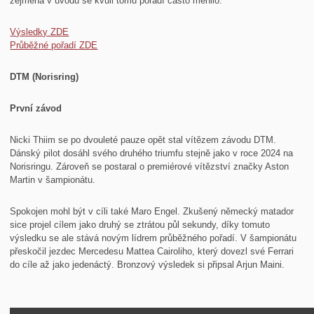
zejména v úvodu se kvůli tomu pořadí často měnilo.
Výsledky ZDE
Průběžné pořadí ZDE
DTM (Norisring)
První závod
Nicki Thiim se po dvouleté pauze opět stal vítězem závodu DTM.
Dánský pilot dosáhl svého druhého triumfu stejně jako v roce 2024 na
Norisringu. Zároveň se postaral o premiérové vítězství značky Aston
Martin v šampionátu.
Spokojen mohl být v cíli také Maro Engel. Zkušený německý matador
sice projel cílem jako druhý se ztrátou půl sekundy, díky tomuto
výsledku se ale stává novým lídrem průběžného pořadí. V šampionátu
přeskočil jezdec Mercedesu Mattea Cairoliho, který dovezl své Ferrari
do cíle až jako jedenáctý. Bronzový výsledek si připsal Arjun Maini.