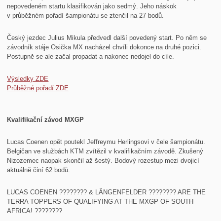
nepovedeném startu klasifikován jako sedmý. Jeho náskok
v průběžném pořadí šampionátu se ztenčil na 27 bodů.
Český jezdec Julius Mikula předvedl další povedený start. Po něm se
závodník stáje Osička MX nacházel chvíli dokonce na druhé pozici.
Postupně se ale začal propadat a nakonec nedojel do cíle.
Výsledky ZDE
Průběžné pořadí ZDE
Kvalifikační závod MXGP
Lucas Coenen opět poutekl Jeffreymu Herlingsovi v čele šampionátu.
Belgičan ve službách KTM zvítězil v kvalifikačním závodě. Zkušený
Nizozemec naopak skončil až šestý. Bodový rozestup mezi dvojicí
aktuálně činí 62 bodů.
LUCAS COENEN ???????? & LÄNGENFELDER ???????? ARE THE
TERRA TOPPERS OF QUALIFYING AT THE MXGP OF SOUTH
AFRICA! ????????