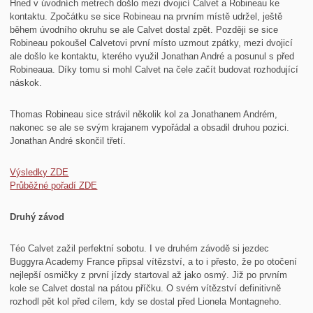
Hned v úvodních metrech došlo mezi dvojicí Calvet a Robineau ke
kontaktu. Zpočátku se sice Robineau na prvním místě udržel, ještě
během úvodního okruhu se ale Calvet dostal zpět. Později se sice
Robineau pokoušel Calvetovi první místo uzmout zpátky, mezi dvojicí
ale došlo ke kontaktu, kterého využil Jonathan André a posunul s před
Robineaua. Díky tomu si mohl Calvet na čele začít budovat rozhodující
náskok.
Thomas Robineau sice strávil několik kol za Jonathanem Andrém,
nakonec se ale se svým krajanem vypořádal a obsadil druhou pozici.
Jonathan André skončil třetí.
Výsledky ZDE
Průběžné pořadí ZDE
Druhý závod
Téo Calvet zažil perfektní sobotu. I ve druhém závodě si jezdec
Buggyra Academy France připsal vítězství, a to i přesto, že po otočení
nejlepší osmičky z první jízdy startoval až jako osmý. Již po prvním
kole se Calvet dostal na pátou příčku. O svém vítězství definitivně
rozhodl pět kol před cílem, kdy se dostal před Lionela Montagneho.