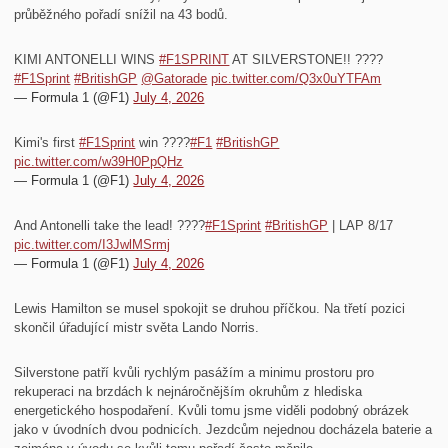
průběžného pořadí snížil na 43 bodů.
KIMI ANTONELLI WINS
#F1SPRINT
AT SILVERSTONE!! ????
#F1Sprint
#BritishGP
@Gatorade
pic.twitter.com/Q3x0uYTFAm
— Formula 1 (@F1)
July 4, 2026
Kimi's first
#F1Sprint
win ????
#F1
#BritishGP
pic.twitter.com/w39H0PpQHz
— Formula 1 (@F1)
July 4, 2026
And Antonelli take the lead! ????
#F1Sprint
#BritishGP
| LAP 8/17
pic.twitter.com/I3JwlMSrmj
— Formula 1 (@F1)
July 4, 2026
Lewis Hamilton se musel spokojit se druhou příčkou. Na třetí pozici
skončil úřadující mistr světa Lando Norris.
Silverstone patří kvůli rychlým pasážím a minimu prostoru pro
rekuperaci na brzdách k nejnáročnějším okruhům z hlediska
energetického hospodaření. Kvůli tomu jsme viděli podobný obrázek
jako v úvodních dvou podnicích. Jezdcům nejednou docházela baterie a