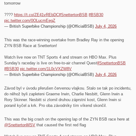
tomorrow
????
https://t.co/ZE41vREbDC
#SnettertonBSB
#BSB30
pic.twitter.com/0OLucmEegZ
— British Superbike Championship (@OfficialBSB)
July 4, 2026
This was the race-winning overtake from Bradley Ray in the opening
ZYN BSB Race at Snetterton!
Watch live now on TNT Sports 4 and stream on HBO Max. Plus
Sunday's raceday is live on free-to-air channel Quest
#SnettertonBSB
#BSB30
pic.twitter.com/1L0cVXZW8V
— British Superbike Championship (@OfficialBSB)
July 4, 2026
Závod byl v úvodu přerušen červenou vlajkou. Stalo se tak po incidentu,
do něhož byli zapleteni Graeme Irwin, Charlie Nesbitt, Glenn Irwin a
Rory Skinner. Nesbitt si zlomil druhou záprstní kost, Glenn Irwin si
poranil kyčel a krk. Pro oba závodníky tím víkend skončil.
This was the big crash on the opening lap of the ZYN BSB race here at
@SnettertonMSV
that caused the first red flag