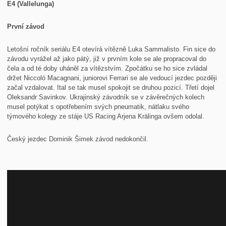
E4 (Vallelunga)
První závod
Letošní ročník seriálu E4 otevírá vítězně Luka Sammalisto. Fin sice do
závodu vyrážel až jako pátý, již v prvním kole se ale propracoval do
čela a od té doby uháněl za vítězstvím. Zpočátku se ho sice zvládal
držet Niccoló Macagnani, juniorovi Ferrari se ale vedoucí jezdec později
začal vzdalovat. Ital se tak musel spokojit se druhou pozicí. Třetí dojel
Oleksandr Savinkov. Ukrajinský závodník se v závěrečných kolech
musel potýkat s opotřebením svých pneumatik, nátlaku svého
týmového kolegy ze stáje US Racing Arjena Krälinga ovšem odolal.
Český jezdec Dominik Šimek závod nedokončil.