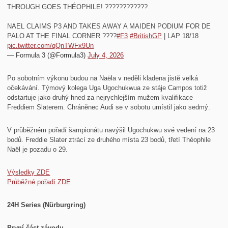
THROUGH GOES THÉOPHILE! ????????????
NAEL CLAIMS P3 AND TAKES AWAY A MAIDEN PODIUM FOR DE
PALO AT THE FINAL CORNER ????
#F3
#BritishGP
| LAP 18/18
pic.twitter.com/qQnTWFx9Un
— Formula 3 (@Formula3)
July 4, 2026
Po sobotním výkonu budou na Naëla v neděli kladena jistě velká
očekávání. Týmový kolega Uga Ugochukwua ze stáje Campos totiž
odstartuje jako druhý hned za nejrychlejším mužem kvalifikace
Freddiem Slaterem. Chráněnec Audi se v sobotu umístil jako sedmý.
V průběžném pořadí šampionátu navýšil Ugochukwu své vedení na 23
bodů. Freddie Slater ztrácí ze druhého místa 23 bodů, třetí Théophile
Naël je pozadu o 29.
Výsledky ZDE
Průběžné pořadí ZDE
24H Series (Nürburgring)
První část závodu