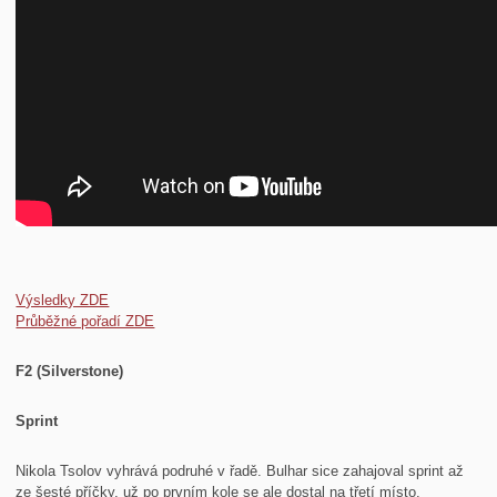
Výsledky ZDE
Průběžné pořadí ZDE
F2 (Silverstone)
Sprint
Nikola Tsolov vyhrává podruhé v řadě. Bulhar sice zahajoval sprint až
ze šesté příčky, už po prvním kole se ale dostal na třetí místo.