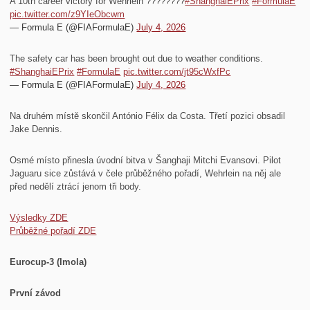
A 10th career victory for Wehrlein ????‍????
#ShanghaiEPrix
#FormulaE
pic.twitter.com/z9YIeObcwm
— Formula E (@FIAFormulaE)
July 4, 2026
The safety car has been brought out due to weather conditions.
#ShanghaiEPrix
#FormulaE
pic.twitter.com/jt95cWxfPc
— Formula E (@FIAFormulaE)
July 4, 2026
Na druhém místě skončil António Félix da Costa. Třetí pozici obsadil
Jake Dennis.
Osmé místo přinesla úvodní bitva v Šanghaji Mitchi Evansovi. Pilot
Jaguaru sice zůstává v čele průběžného pořadí, Wehrlein na něj ale
před nedělí ztrácí jenom tři body.
Výsledky ZDE
Průběžné pořadí ZDE
Eurocup-3 (Imola)
První závod