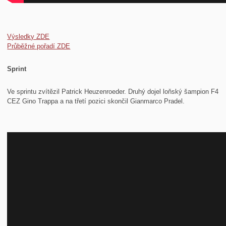
Výsledky ZDE
Průběžné pořadí ZDE
Sprint
Ve sprintu zvítězil Patrick Heuzenroeder. Druhý dojel loňský šampion F4
CEZ Gino Trappa a na třetí pozici skončil Gianmarco Pradel.