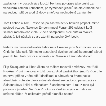
zastávkami v boxech sice kroužil Fontana po dráze jako druhý za
vedoucím Tomem Lebbonem, po výměnách jezdců se ale Armanni ocitl
na vedoucí příčce a od té doby směřoval neohroženě za triumfem.
Tom Lebbon a Tom Emson se po zastávkách v boxech propadli mimo
pódiové pozice. Nakonec Emson musel Ferrari 296 odstavit kvůli
selhání motorového čidla. V čele šampionátu sice britská dvojice
zůstává, její náskok se ale ztenčil na pouhé čtyři body.
Nebližšími pronásledovateli Lebbona a Emsona jsou Maximilian Götz a
Christian Mansell. Německo-australská dvojice dokončila sobotní závod
jako druhá. Třetí pozici si odnesli Zac Meakin a Dean Macdonald.
Filip Salaquarda a Libor Milota se málem radovali z vítězství ve třídě
Pro-Am. První jmenovaný totiž dovezl Audi pražského týmu ISR do cíle
na první příčce v této dílčí klasifikaci a zároveň na čtvrté pozici
absolutně. Poté ale dvojice dostala desetisekundovou penalizaci za
Salaquardovu kolizi s Michaëlem Blanchemainem. I tak z toho byl
pódiový výsledek. Ve třídě Pro-Am se česká dvojice umístila na
stříbrné příčce. V celkovém pořadí skončila sedmá.