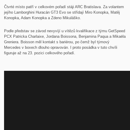
Čtvrté místo patří v celkovém pořadí stáji ARC Bratislava. Za volantem
jejího Lamborghini Huracán GT3 Evo se střídají Miro Konopka, Matěj
Konopka, Adam Konopka a Zdeno Mikuláško.
Podle představ se závod nevyvíjí u vítězů kvalifikace z týmu GetSpeed
PCX Patricka Charlaixe, Jordana Boissona, Benjamina Paqua a Mikaëla
Greniera. Boisson měl kontakt s bariérou, po čemž byl týmový
Mercedes v boxech dlouho opravován. I proto posádka v tuto chvíli
figuruje až na 23. pozici celkového pořadí.