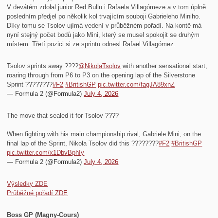
V devátém zdolal junior Red Bullu i Rafaela Villagómeze a v tom úplně
posledním předjel po několik kol trvajícím souboji Gabrieleho Miniho.
Díky tomu se Tsolov ujímá vedení v průběžném pořadí. Na kontě má
nyní stejný počet bodů jako Mini, který se musel spokojit se druhým
místem. Třetí pozici si ze sprintu odnesl Rafael Villagómez.
Tsolov sprints away ????
@NikolaTsolov
with another sensational start,
roaring through from P6 to P3 on the opening lap of the Silverstone
Sprint ????????
#F2
#BritishGP
pic.twitter.com/fagJA89xnZ
— Formula 2 (@Formula2)
July 4, 2026
The move that sealed it for Tsolov ????
When fighting with his main championship rival, Gabriele Mini, on the
final lap of the Sprint, Nikola Tsolov did this ????????
#F2
#BritishGP
pic.twitter.com/x1DbvBphIy
— Formula 2 (@Formula2)
July 4, 2026
Výsledky ZDE
Průběžné pořadí ZDE
Boss GP (Magny-Cours)