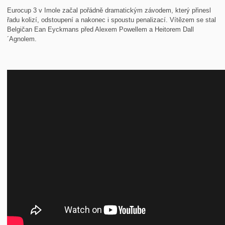
Eurocup 3 v Imole začal pořádně dramatickým závodem, který přinesl
řadu kolizí, odstoupení a nakonec i spoustu penalizací. Vítězem se stal
Belgičan Ean Eyckmans před Alexem Powellem a Heitorem Dall
´Agnolem.