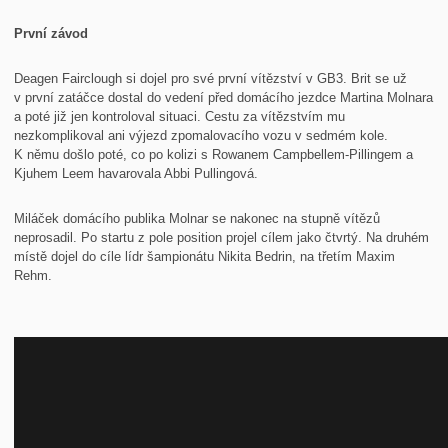
První závod
Deagen Fairclough si dojel pro své první vítězství v GB3. Brit se už
v první zatáčce dostal do vedení před domácího jezdce Martina Molnara
a poté již jen kontroloval situaci. Cestu za vítězstvím mu
nezkomplikoval ani výjezd zpomalovacího vozu v sedmém kole.
K němu došlo poté, co po kolizi s Rowanem Campbellem-Pillingem a
Kjuhem Leem havarovala Abbi Pullingová.
Miláček domácího publika Molnar se nakonec na stupně vítězů
neprosadil. Po startu z pole position projel cílem jako čtvrtý. Na druhém
místě dojel do cíle lídr šampionátu Nikita Bedrin, na třetím Maxim
Rehm.