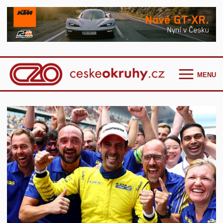
MENU
Homepage
Češi ve světě
GT Cup Series
TCR Eastern Europe
F4 CEZ
Clio Cup Bohemia
Ostatní