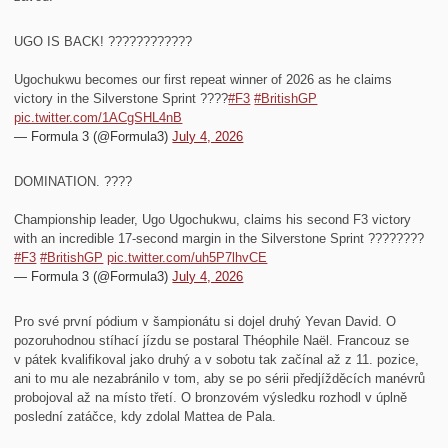
UGO IS BACK! ????????????
Ugochukwu becomes our first repeat winner of 2026 as he claims
victory in the Silverstone Sprint ????
#F3
#BritishGP
pic.twitter.com/1ACgSHL4nB
— Formula 3 (@Formula3)
July 4, 2026
DOMINATION. ????
Championship leader, Ugo Ugochukwu, claims his second F3 victory
with an incredible 17-second margin in the Silverstone Sprint ????????
#F3
#BritishGP
pic.twitter.com/uh5P7lhvCE
— Formula 3 (@Formula3)
July 4, 2026
Pro své první pódium v šampionátu si dojel druhý Yevan David. O
pozoruhodnou stíhací jízdu se postaral Théophile Naël. Francouz se
v pátek kvalifikoval jako druhý a v sobotu tak začínal až z 11. pozice,
ani to mu ale nezabránilo v tom, aby se po sérii předjížděcích manévrů
probojoval až na místo třetí. O bronzovém výsledku rozhodl v úplně
poslední zatáčce, kdy zdolal Mattea de Pala.