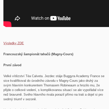
Výsledky ZDE
Francouzský šampionát tahačů (Magny-Cours)
První závod
Velké vítězství Téa Calveta. Jezdec stáje Buggyra Academy France se
sice kvalifikoval do úvodního závodu v Magny-Cours jako druhý za
svým hlavním konkurentem Thomasem Robineaum a hrozilo mu, že
přijde o celkové vedení, s komplikovanou situací se ale vypořádal více
než bravurně. Svého hlavního rivala porazil přímo na trati a dojel si pro
sedmý triumf v sezoně.