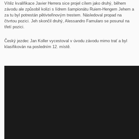
Vítěz kvalifikace Javier Herrera sice projel cílem jako druhý, během
závodu ale způsobil kolizi s lídrem šampionátu Ruiem-Hengem Jehem a
za tu byl potrestán pětivteřinovým trestem. Následoval propad na
čtvrtou pozici. Jeh skončil druhý, Alessandro Famularo se posunul na
třetí pozici.
Český jezdec Jan Koller vycestoval v úvodu závodu mimo trať a byl
klasifikován na posledním 12. místě.