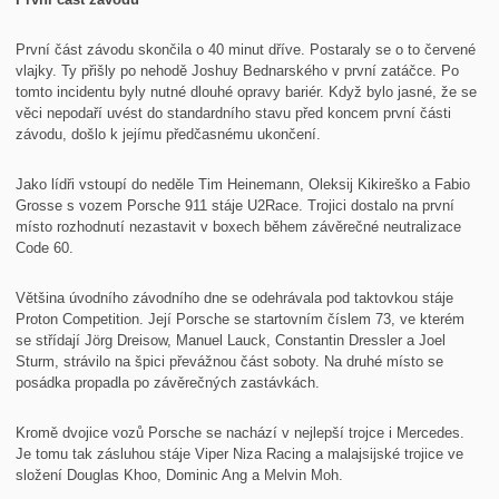
První část závodu skončila o 40 minut dříve. Postaraly se o to červené
vlajky. Ty přišly po nehodě Joshuy Bednarského v první zatáčce. Po
tomto incidentu byly nutné dlouhé opravy bariér. Když bylo jasné, že se
věci nepodaří uvést do standardního stavu před koncem první části
závodu, došlo k jejímu předčasnému ukončení.
Jako lídři vstoupí do neděle Tim Heinemann, Oleksij Kikireško a Fabio
Grosse s vozem Porsche 911 stáje U2Race. Trojici dostalo na první
místo rozhodnutí nezastavit v boxech během závěrečné neutralizace
Code 60.
Většina úvodního závodního dne se odehrávala pod taktovkou stáje
Proton Competition. Její Porsche se startovním číslem 73, ve kterém
se střídají Jörg Dreisow, Manuel Lauck, Constantin Dressler a Joel
Sturm, strávilo na špici převážnou část soboty. Na druhé místo se
posádka propadla po závěrečných zastávkách.
Kromě dvojice vozů Porsche se nachází v nejlepší trojce i Mercedes.
Je tomu tak zásluhou stáje Viper Niza Racing a malajsijské trojice ve
složení Douglas Khoo, Dominic Ang a Melvin Moh.