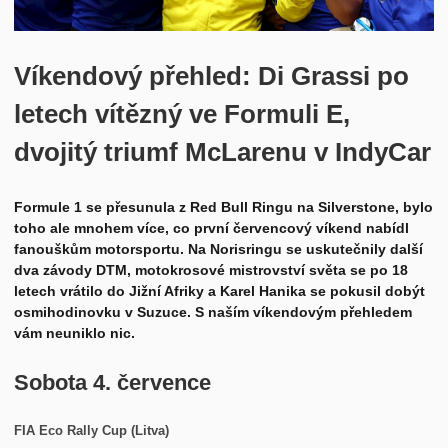
Historie
Kontakt
Víkendový přehled: Di Grassi po
letech vítězný ve Formuli E,
dvojitý triumf McLarenu v IndyCar
Formule 1 se přesunula z Red Bull Ringu na Silverstone, bylo
toho ale mnohem více, co první červencový víkend nabídl
fanouškům motorsportu. Na Norisringu se uskutečnily další
dva závody DTM, motokrosové mistrovství světa se po 18
letech vrátilo do Jižní Afriky a Karel Hanika se pokusil dobýt
osmihodinovku v Suzuce. S naším víkendovým přehledem
vám neuniklo nic.
Sobota 4. července
FIA Eco Rally Cup (Litva)