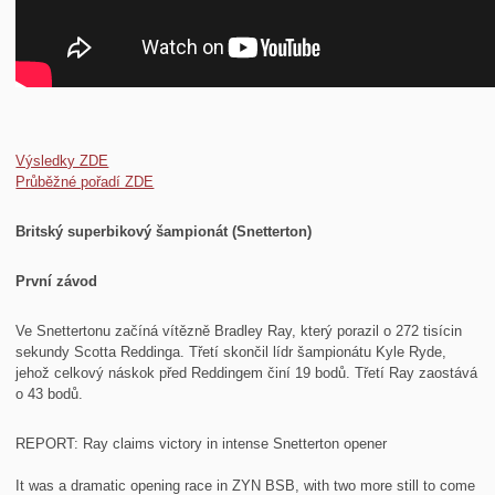
Výsledky ZDE
Průběžné pořadí ZDE
Britský superbikový šampionát (Snetterton)
První závod
Ve Snettertonu začíná vítězně Bradley Ray, který porazil o 272 tisícin
sekundy Scotta Reddinga. Třetí skončil lídr šampionátu Kyle Ryde,
jehož celkový náskok před Reddingem činí 19 bodů. Třetí Ray zaostává
o 43 bodů.
REPORT: Ray claims victory in intense Snetterton opener
It was a dramatic opening race in ZYN BSB, with two more still to come