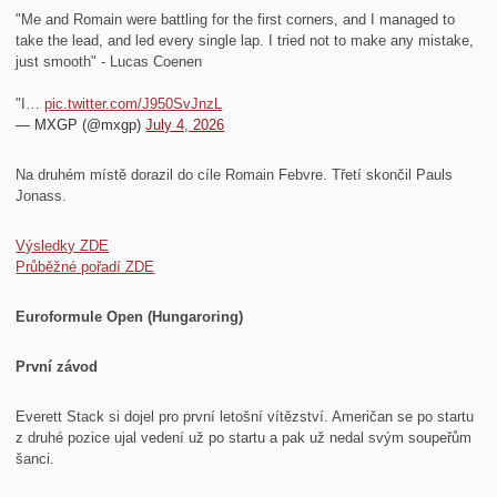
"Me and Romain were battling for the first corners, and I managed to
take the lead, and led every single lap. I tried not to make any mistake,
just smooth" - Lucas Coenen
"I…
pic.twitter.com/J950SvJnzL
— MXGP (@mxgp)
July 4, 2026
Na druhém místě dorazil do cíle Romain Febvre. Třetí skončil Pauls
Jonass.
Výsledky ZDE
Průběžné pořadí ZDE
Euroformule Open (Hungaroring)
První závod
Everett Stack si dojel pro první letošní vítězství. Američan se po startu
z druhé pozice ujal vedení už po startu a pak už nedal svým soupeřům
šanci.