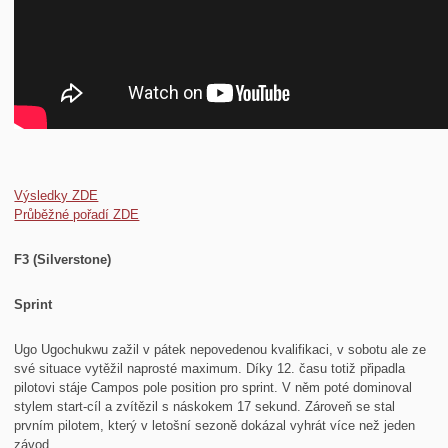
Výsledky ZDE
Průběžné pořadí ZDE
F3 (Silverstone)
Sprint
Ugo Ugochukwu zažil v pátek nepovedenou kvalifikaci, v sobotu ale ze
své situace vytěžil naprosté maximum. Díky 12. času totiž připadla
pilotovi stáje Campos pole position pro sprint. V něm poté dominoval
stylem start-cíl a zvítězil s náskokem 17 sekund. Zároveň se stal
prvním pilotem, který v letošní sezoně dokázal vyhrát více než jeden
závod.