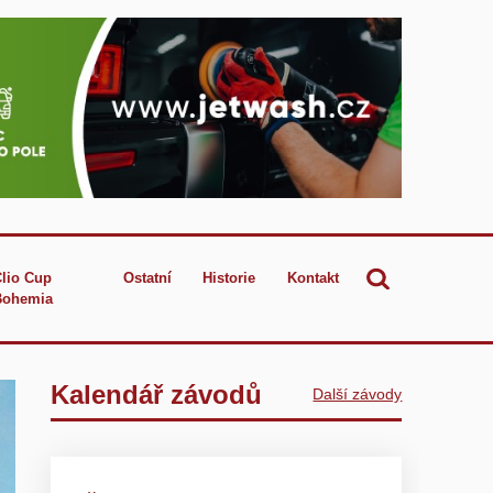
Clio Cup
Ostatní
Historie
Kontakt
Bohemia
Kalendář závodů
Další závody