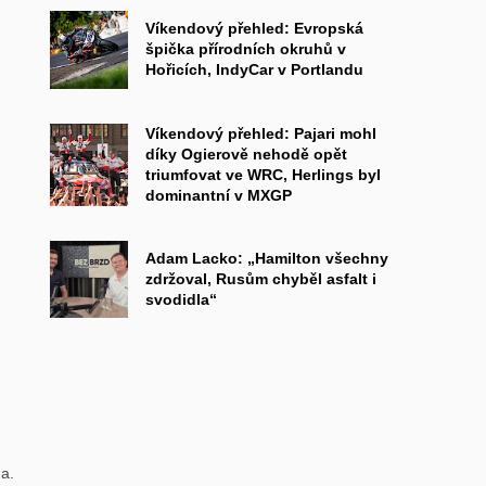
Víkendový přehled: Evropská
špička přírodních okruhů v
Hořicích, IndyCar v Portlandu
Víkendový přehled: Pajari mohl
díky Ogierově nehodě opět
triumfovat ve WRC, Herlings byl
dominantní v MXGP
Adam Lacko: „Hamilton všechny
zdržoval, Rusům chyběl asfalt i
svodidla“
a.