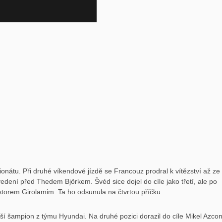
nátu. Při druhé víkendové jízdě se Francouz prodral k vítězství až ze
vedení před Thedem Björkem. Švéd sice dojel do cíle jako třetí, ale po
storem Girolamim. Ta ho odsunula na čtvrtou příčku.
jší šampion z týmu Hyundai. Na druhé pozici dorazil do cíle Mikel Azcon