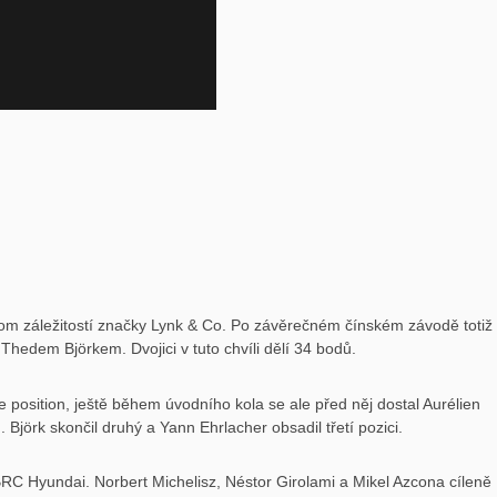
jenom záležitostí značky Lynk & Co. Po závěrečném čínském závodě totiž
hedem Björkem. Dvojici v tuto chvíli dělí 34 bodů.
 position, ještě během úvodního kola se ale před něj dostal Aurélien
 Björk skončil druhý a Yann Ehrlacher obsadil třetí pozici.
e BRC Hyundai. Norbert Michelisz, Néstor Girolami a Mikel Azcona cíleně