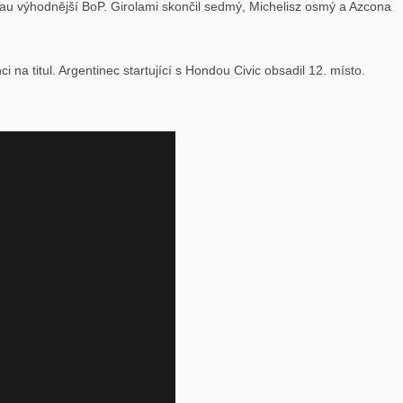
cau výhodnější BoP. Girolami skončil sedmý, Michelisz osmý a Azcona
i na titul. Argentinec startující s Hondou Civic obsadil 12. místo.