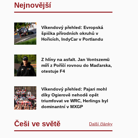
Nejnovější
Víkendový přehled: Evropská
špička přírodních okruhů v
Hořicích, IndyCar v Portlandu
Z hlíny na asfalt. Jan Vontszemü
míří z Poříčí rovnou do Maďarska,
otestuje F4
Víkendový přehled: Pajari mohl
díky Ogierově nehodě opět
triumfovat ve WRC, Herlings byl
dominantní v MXGP
Češi ve světě
Další články