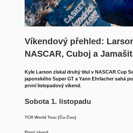
Víkendový přehled: Larso
NASCAR, Cuboj a Jamašita 
Kyle Larson získal druhý titul v NASCAR Cup Se
japonského Super GT a Yann Ehrlacher sahá po t
první listopadový víkend.
Sobota 1. listopadu
TCR World Tour (Ču-Čou)
První závod