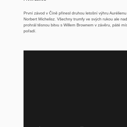
První závod v Číně přinesl druhou letošní výhru Aurélie
Norbert Michelisz. Všechny trumfy ve svých rukou ale na
prohrál těsnou bitvu s Willem Brownem v závěru, páté mí
pořadí.