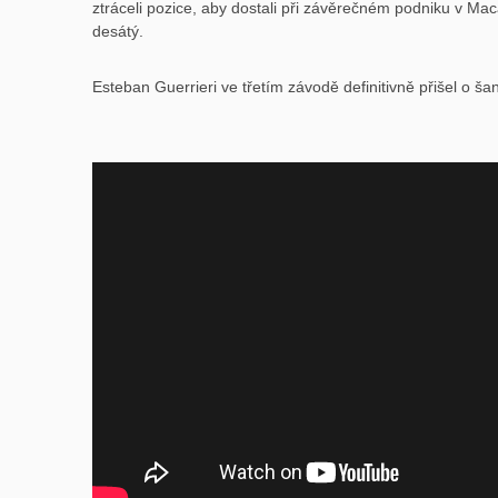
ztráceli pozice, aby dostali při závěrečném podniku v Ma
desátý.
Esteban Guerrieri ve třetím závodě definitivně přišel o šanc