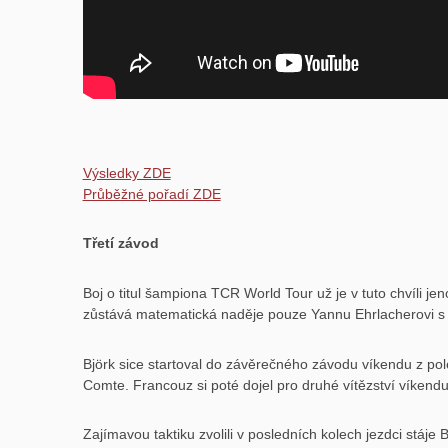
Výsledky ZDE
Průběžné pořadí ZDE
Třetí závod
Boj o titul šampiona TCR World Tour už je v tuto chvíli 
zůstává matematická naděje pouze Yannu Ehrlacherovi s T
Björk sice startoval do závěrečného závodu víkendu z pole
Comte. Francouz si poté dojel pro druhé vítězství víkendu.
Zajímavou taktiku zvolili v posledních kolech jezdci stáj