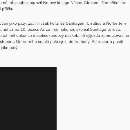
 něj při souboji narazil týmový kolega Néstor Girolami. Ten přišel pro
 příčku.
ván jako pátý, zavinil však kolizi se Santiagem Urrutiou a Norbertem
sunul až na 10. pozici. Až za ním nakonec skončil Santiago Urrutia.
ele už měl dokonce desetisekundový náskok, při výjezdu zpomalovacího
ebana Guerrieriho se ale pole sjelo dohromady. Po restartu pustil
jako pátý.