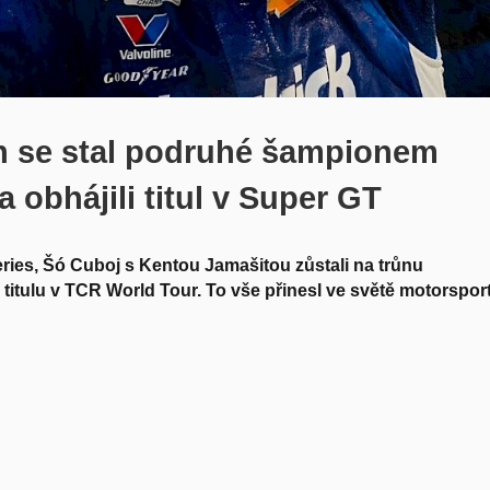
n se stal podruhé šampionem
obhájili titul v Super GT
ries, Šó Cuboj s Kentou Jamašitou zůstali na trůnu
itulu v TCR World Tour. To vše přinesl ve světě motorspor