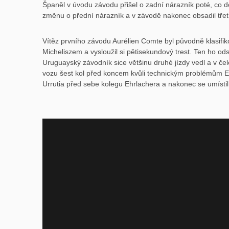
Španěl v úvodu závodu přišel o zadní nárazník poté, co do
změnu o přední nárazník a v závodě nakonec obsadil třetí
Vítěz prvního závodu Aurélien Comte byl původně klasifiko
Micheliszem a vysloužil si pětisekundový trest. Ten ho od
Uruguayský závodník sice většinu druhé jízdy vedl a v č
vozu šest kol před koncem kvůli technickým problémům Est
Urrutia před sebe kolegu Ehrlachera a nakonec se umístil 