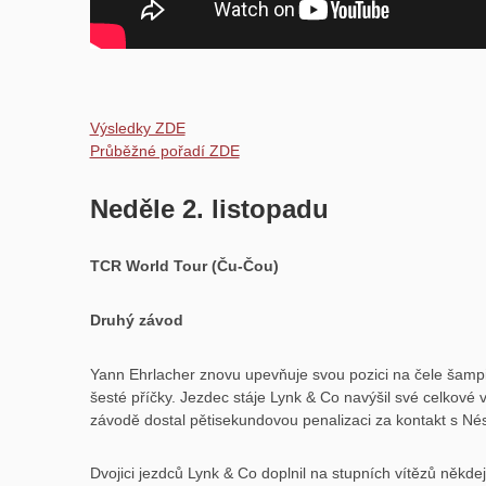
Výsledky ZDE
Průběžné pořadí ZDE
Neděle 2. listopadu
TCR World Tour (Ču-Čou)
Druhý závod
Yann Ehrlacher znovu upevňuje svou pozici na čele šampio
šesté příčky. Jezdec stáje Lynk & Co navýšil své celkové 
závodě dostal pětisekundovou penalizaci za kontakt s Né
Dvojici jezdců Lynk & Co doplnil na stupních vítězů někde