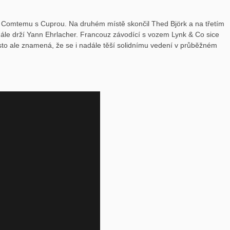
nu Comtemu s Cuprou. Na druhém místě skončil Thed Björk a na třetím
dále drží Yann Ehrlacher. Francouz závodící s vozem Lynk & Co sice
sto ale znamená, že se i nadále těší solidnímu vedení v průběžném