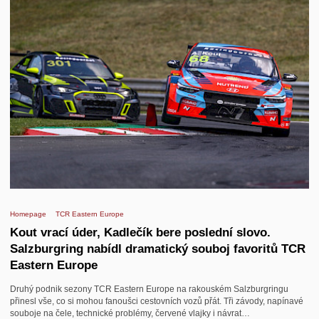
Homepage
TCR Eastern Europe
Kout vrací úder, Kadlečík bere poslední slovo.
Salzburgring nabídl dramatický souboj favoritů TCR
Eastern Europe
Druhý podnik sezony TCR Eastern Europe na rakouském Salzburgringu
přinesl vše, co si mohou fanoušci cestovních vozů přát. Tři závody, napínavé
souboje na čele, technické problémy, červené vlajky i návrat…