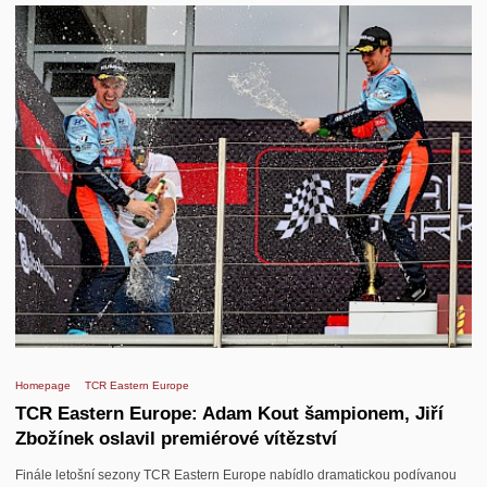
Homepage
TCR Eastern Europe
TCR Eastern Europe: Adam Kout šampionem, Jiří
Zbožínek oslavil premiérové vítězství
Finále letošní sezony TCR Eastern Europe nabídlo dramatickou podívanou