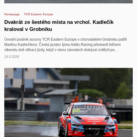
Homepage
TCR Eastern Europe
Dvakrát ze šestého místa na vrchol. Kadlečík
kraloval v Grobniku
Úvodní podnik sezony TCR Eastern Europe v chorvatském Grobniku patřil
Martinu Kadlečíkovi. Český jezdec týmu Aditis Racing předvedl během
víkendu dvě stíhací jízdy, když v obou závodech dokázal zvítězit po…
19.5.2026