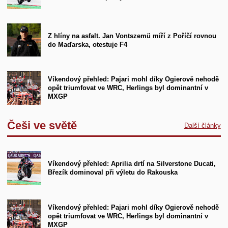
Z hlíny na asfalt. Jan Vontszemü míří z Poříčí rovnou
do Maďarska, otestuje F4
Víkendový přehled: Pajari mohl díky Ogierově nehodě
opět triumfovat ve WRC, Herlings byl dominantní v
MXGP
Češi ve světě
Další články
Víkendový přehled: Aprilia drtí na Silverstone Ducati,
Březík dominoval při výletu do Rakouska
Víkendový přehled: Pajari mohl díky Ogierově nehodě
opět triumfovat ve WRC, Herlings byl dominantní v
MXGP