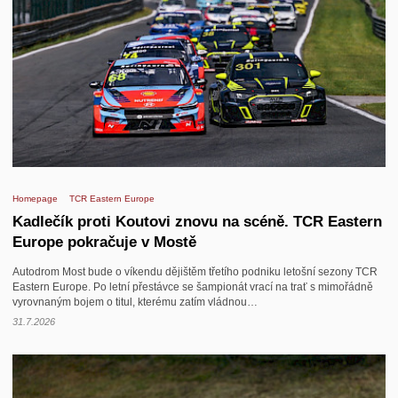
Homepage
TCR Eastern Europe
Kadlečík proti Koutovi znovu na scéně. TCR Eastern
Europe pokračuje v Mostě
Autodrom Most bude o víkendu dějištěm třetího podniku letošní sezony TCR
Eastern Europe. Po letní přestávce se šampionát vrací na trať s mimořádně
vyrovnaným bojem o titul, kterému zatím vládnou…
31.7.2026