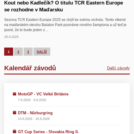
Kout nebo Kadlečík? O titulu TCR Eastern Europe
se rozhodne v Maďarsku
Sezona TCR Eastern Europe 2025 se chýlí ke svému vrcholu. Tento víkend
na maďarském okruhu Balaton Park poznáme nového šampiona a už teď je
jasné, že to bude jeden z…
26.9.2025
1
2
3
DALŠÍ
Kalendář závodů
Další závody
MotoGP - VC Velké Británie
7.8.2026 - 9.8.2026
DTM - Nürburgring
14.8.2026 - 16.8.2026
GT Cup Series - Slovakia Ring II.