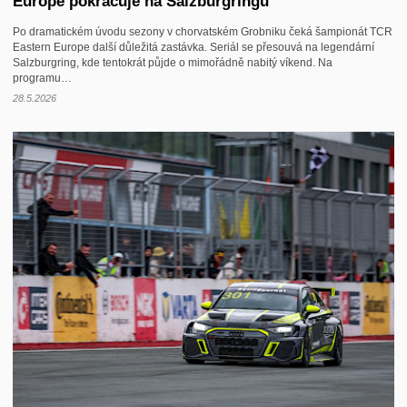
Europe pokračuje na Salzburgringu
Po dramatickém úvodu sezony v chorvatském Grobniku čeká šampionát TCR
Eastern Europe další důležitá zastávka. Seriál se přesouvá na legendární
Salzburgring, kde tentokrát půjde o mimořádně nabitý víkend. Na
programu…
28.5.2026