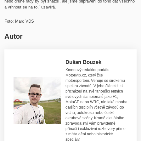
nebo druhé řady by byl snazší, ale jsme připraveni do toho dát všechno
a vrhnout se na to,“ uzavírá.
Foto: Marc VDS
Autor
Dušan Bouzek
Kmenový redaktor portálu
MotorMix.cz, který žije
motorsportem. Věnuje se širokému
spektru závodů. V jeho článcích si
přicházejí na své fanoušci elitních
světových šampionátů jako F1,
MotoGP nebo WRC, ale také mnoha
dalších disciplín včetně závodů do
vrchu, autokrosu nebo české
okruhové scény. Kromě aktuálního
zpravodajství vám pravidelně
přináší i exkluzivní rozhovory přímo
z místa dění nebo historické
speciály.