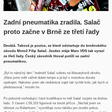
Historie
Kontakt
Zadní pneumatika zradila. Salač
proto začne v Brně ze třetí řady
Devátá. Taková je pozice, ze které odstartuje do brněnského
závodu Moto2 Filip Salač. Jezdec stáje Marc VDS tak vyrazí
ze třetí řady. Český závodník litoval potíží se zadní
pneumatikou.
„Byl to náročný den,“ hodnotil Salač sobotu na Masarykově okruhu.
„Ráno jsme měli vážně dobré tempo a já byl s motorkou docela
spokojen. Nakonec jsem ale nedokázal zajet tak rychlé kolo, jak bych si
představoval,“ mrzelo ho.
Po polovině rozhodující části kvalifikace to měl Salač rozjeto na druhou
řadu. S časem 1:59,103 figuroval na šesté příčce. „Nechal jsem se
táhnout za Robertsem,“ vysvětluje svou taktiku pro úvodní pokus.