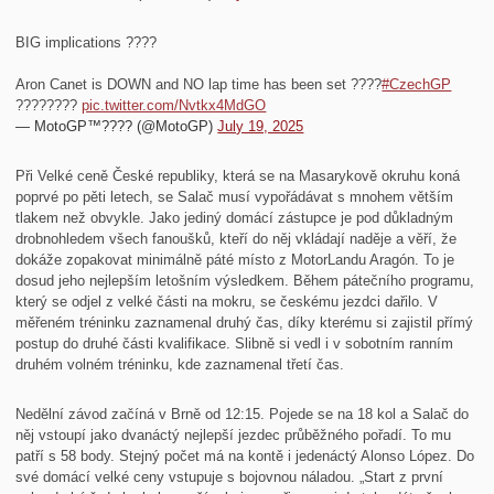
BIG implications ????
Aron Canet is DOWN and NO lap time has been set ????
#CzechGP
????????
pic.twitter.com/Nvtkx4MdGO
— MotoGP™???? (@MotoGP)
July 19, 2025
Při Velké ceně České republiky, která se na Masarykově okruhu koná
poprvé po pěti letech, se Salač musí vypořádávat s mnohem větším
tlakem než obvykle. Jako jediný domácí zástupce je pod důkladným
drobnohledem všech fanoušků, kteří do něj vkládají naděje a věří, že
dokáže zopakovat minimálně páté místo z MotorLandu Aragón. To je
dosud jeho nejlepším letošním výsledkem. Během pátečního programu,
který se odjel z velké části na mokru, se českému jezdci dařilo. V
měřeném tréninku zaznamenal druhý čas, díky kterému si zajistil přímý
postup do druhé části kvalifikace. Slibně si vedl i v sobotním ranním
druhém volném tréninku, kde zaznamenal třetí čas.
Nedělní závod začíná v Brně od 12:15. Pojede se na 18 kol a Salač do
něj vstoupí jako dvanáctý nejlepší jezdec průběžného pořadí. To mu
patří s 58 body. Stejný počet má na kontě i jedenáctý Alonso López. Do
své domácí velké ceny vstupuje s bojovnou náladou. „Start z první