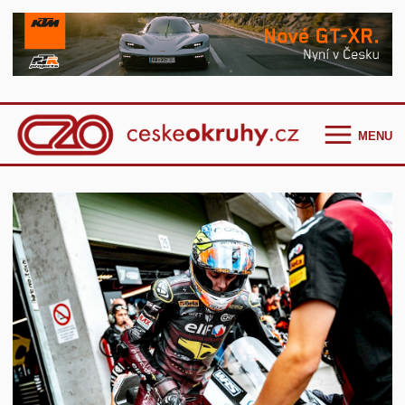
MENU
Homepage
Češi ve světě
GT Cup Series
TCR Eastern Europe
F4 CEZ
Clio Cup Bohemia
Ostatní