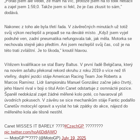
„Pořád jsem ale věděl, že mám na víc, protože jsem na to tolik netlačil
a zajel jsem 1:59,0. Takže jsem si řekl, že je čas zkusit to sám,“
dodává.
Nakonec z toho ale byla třetí řada. V závěrečných minutách už totiž
svůj výkon nezlepšil a propadl se na deváté místo. „Když jsem vyjel
podruhé ven, zadní pneumatika nefungovala tak, jak měla. Motorka se
nechovala stejně jako předtím. Ani jsem nezlepšil svůj čas, což je na
této trati zvláštní. Je to škoda,“ kroutil hlavou.
Vítězem kvalifikace se stal Barry Baltus. V první řadě Belgičana, který
na novém asfaltu překonal rekord okruhu z roku 2019 o více než tři
vteřiny, doplní jezdci stáje American Racing Team Joe Roberts a
Marcos Ramírez. Lídr šampionátu Manuel González začne jako čtvrtý,
jeho hlavní rival v boji o titul Arón Canet odstartuje z osmnácté pozice.
Španěl nedokázal zajet žádné měřené kolo poté, co havaroval při
úvodních pokusech. V závěru se sice mechanikům stáje Fantic podařilo
Canetův motocykl opravit a vyslat ho tak zpátky do akce, nájezd do
měřeného kola ale těsně nestihl.
Canet MISSES IT BARELY ????
#CzechGP
????????
pic.twitter.com/hoA6DdlAWQ
— MotoGP™???? (@MotoGP)
July 19, 2025