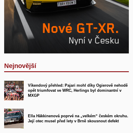
Nejnovější
Víkendový přehled: Pajari mohl díky Ogierově nehodě
opět triumfovat ve WRC, Herlings byl dominantní v
MXGP
Ella Häkkinenová poprvé na „velkém“ českém okruhu.
Její otec musel před lety v Brně skousnout defekt