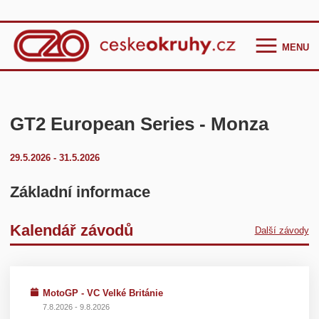
MENU
Homepage
Češi ve světě
GT2 European Series - Monza
GT Cup Series
29.5.2026 - 31.5.2026
TCR Eastern Europe
F4 CEZ
Základní informace
Clio Cup Bohemia
Kalendář závodů
Další závody
Ostatní
Historie
Kontakt
MotoGP - VC Velké Británie
7.8.2026 - 9.8.2026