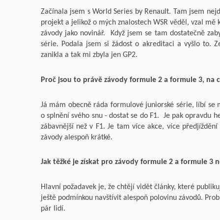
Začínala jsem s World Series by Renault. Tam jsem nejdř
projekt a jelikož o mých znalostech WSR věděl, vzal mě
závody jako novinář. Když jsem se tam dostatečně zabydl
série. Podala jsem si žádost o akreditaci a vyšlo to. 
zanikla a tak mi zbyla jen GP2.
Proč jsou to právě závody formule 2 a formule 3, na c
Já mám obecně ráda formulové juniorské série, líbí se mi
o splnění svého snu - dostat se do F1. Je pak opravdu
zábavnější než v F1. Je tam více akce, více předjíždění 
závody alespoň krátké.
Jak těžké je získat pro závody formule 2 a formule 3 
Hlavní požadavek je, že chtějí vidět články, které publi
ještě podmínkou navštívit alespoň polovinu závodů. Probl
pár lidí.