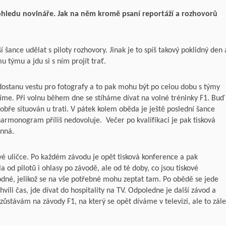
ohledu novináře. Jak na něm kromě psaní reportáží a rozhovorů
šance udělat s piloty rozhovory. Jinak je to spíš takový poklidný den 
 týmu a jdu si s ním projít trať.
 dostanu vestu pro fotografy a to pak mohu být po celou dobu s týmy
íme. Při volnu během dne se stíháme dívat na volné tréninky F1. Buď
dobře situován u trati. V pátek kolem oběda je ještě poslední šance
 harmonogram příliš nedovoluje. Večer po kvalifikaci je pak tisková
inná.
é uličce. Po každém závodu je opět tisková konference a pak
 od pilotů i ohlasy po závodě, ale od té doby, co jsou tiskové
hodné, jelikož se na vše potřebné mohu zeptat tam. Po obědě se jede
víli čas, jde dívat do hospitality na TV. Odpoledne je další závod a
zůstávám na závody F1, na který se opět díváme v televizi, ale to zále