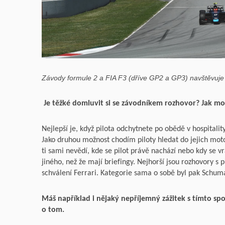
Závody formule 2 a FIA F3 (dříve GP2 a GP3) navštěvuje
Je těžké domluvit si se závodníkem rozhovor? Jak moc
Nejlepší je, když pilota odchytnete po obědě v hospitalit
Jako druhou možnost chodím piloty hledat do jejich mot
ti sami nevědí, kde se pilot právě nachází nebo kdy se vrá
jiného, než že mají briefingy. Nejhorší jsou rozhovory s
schválení Ferrari. Kategorie sama o sobě byl pak Schuma
Máš například i nějaký nepříjemný zážitek s tímto spo
o tom.