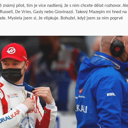
známý pilot, tím je více nadšený, že s ním chcete dělat rozhovor. Ale
c, Russell, De Vries, Gasly nebo Giovinazzi. Takový Mazepin mi hned na
e. Myslela jsem si, že vtipkuje. Bohužel, když jsem za ním poprvé