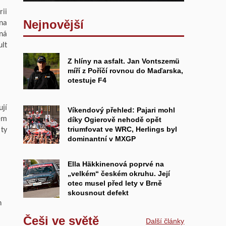
rii
Nejnovější
 na
ená
ult
Z hlíny na asfalt. Jan Vontszemü
míří z Poříčí rovnou do Maďarska,
otestuje F4
ují
Víkendový přehled: Pajari mohl
hem
díky Ogierově nehodě opět
triumfovat ve WRC, Herlings byl
 ty
dominantní v MXGP
Ella Häkkinenová poprvé na
„velkém“ českém okruhu. Její
otec musel před lety v Brně
skousnout defekt
n
Češi ve světě
Další články