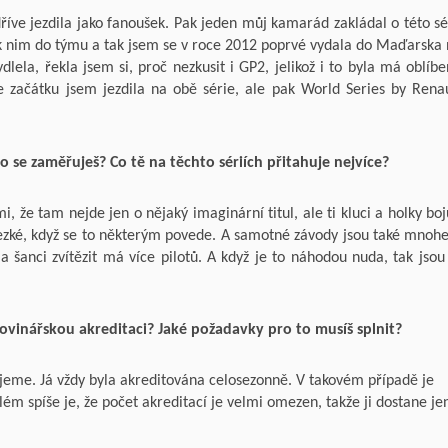
íve jezdila jako fanoušek. Pak jeden můj kamarád zakládal o této sé
 k nim do týmu a tak jsem se v roce 2012 poprvé vydala do Maďarska
ela, řekla jsem si, proč nezkusit i GP2, jelikož i to byla má oblíb
Ze začátku jsem jezdila na obě série, ale pak World Series by Rena
o se zaměřuješ? Co tě na těchto sériích přitahuje nejvíce?
, že tam nejde jen o nějaký imaginární titul, ale ti kluci a holky boj
 hezké, když se to některým povede. A samotné závody jsou také mno
a šanci zvítězit má více pilotů. A když je to náhodou nuda, tak jsou
novinářskou akreditaci? Jaké požadavky pro to musíš splnit?
kujeme. Já vždy byla akreditována celosezonně. V takovém případě je
ém spíše je, že počet akreditací je velmi omezen, takže ji dostane je