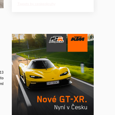
Tweets by ceskeokruhy
013
mto
ami