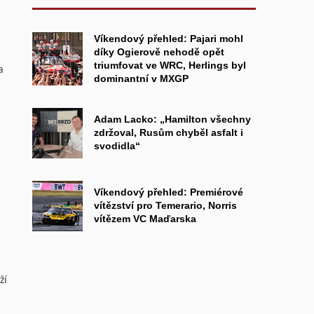
Víkendový přehled: Pajari mohl
díky Ogierově nehodě opět
triumfovat ve WRC, Herlings byl
a
dominantní v MXGP
Adam Lacko: „Hamilton všechny
zdržoval, Rusům chyběl asfalt i
svodidla“
Víkendový přehled: Premiérové
vítězství pro Temerario, Norris
vítězem VC Maďarska
ží