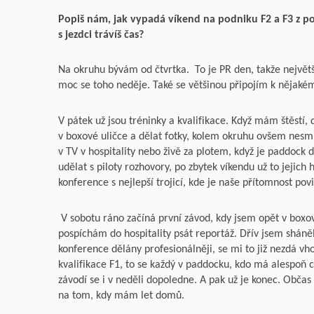
Popiš nám, jak vypadá víkend na podniku F2 a F3 z p
s jezdci trávíš čas?
Na okruhu bývám od čtvrtka. To je PR den, takže největší 
moc se toho neděje. Také se většinou připojím k nějakému
V pátek už jsou tréninky a kvalifikace. Když mám štěstí,
v boxové uličce a dělat fotky, kolem okruhu ovšem nesm
v TV v hospitality nebo živě za plotem, když je paddock 
udělat s piloty rozhovory, po zbytek víkendu už to jejich
konference s nejlepší trojicí, kde je naše přítomnost pov
V sobotu ráno začíná první závod, kdy jsem opět v boxov
pospíchám do hospitality psát reportáž. Dřív jsem sháněla
konference dělány profesionálněji, se mi to již nezdá v
kvalifikace F1, to se každý v paddocku, kdo má alespoň ch
závodí se i v neděli dopoledne. A pak už je konec. Občas 
na tom, kdy mám let domů.