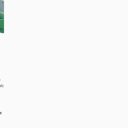
a
nic
e