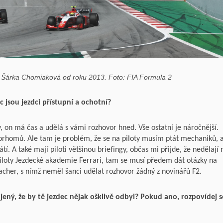
 Šárka Chomiaková od roku 2013. Foto: FIA Formula 2
 jsou jezdci přístupní a ochotní?
y, on má čas a udělá s vámi rozhovor hned. Vše ostatní je náročnější.
orhomů. Ale tam je problém, že se na piloty musím ptát mechaniků, 
tí. A také mají piloti většinou briefingy, občas mi přijde, že nedělají 
 piloty Jezdecké akademie Ferrari, tam se musí předem dát otázky na
cher, s nímž neměl šanci udělat rozhovor žádný z novinářů F2.
jený, že by tě jezdec nějak ošklivě odbyl? Pokud ano, rozpovídej s