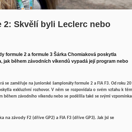
2: Skvělí byli Leclerc nebo
dy formule 2 a formule 3 Šárka Chomiaková poskytla
la, jak během závodních víkendů vypadá její program nebo
rá se zaměřuje na juniorské šampionáty formule 2 a FIA F3. Od roku 2
skytla exkluzivní rozhovor. V něm se rozpovídala o svém vztahu k tě
am během závodního víkendu nebo se podělila také se svými vzpomínk
 na závody F2 (dříve GP2) a FIA F3 (dříve GP3). Jak jsi se