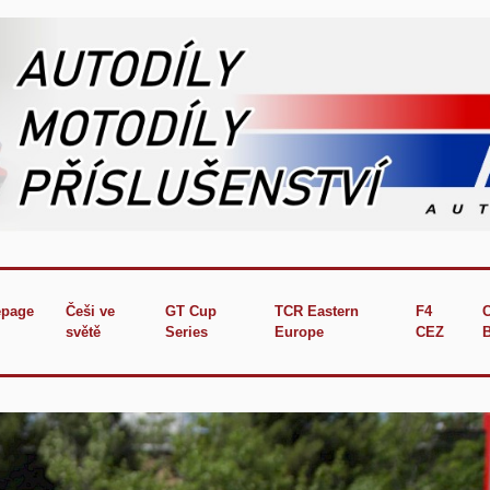
page
Češi ve
GT Cup
TCR Eastern
F4
světě
Series
Europe
CEZ