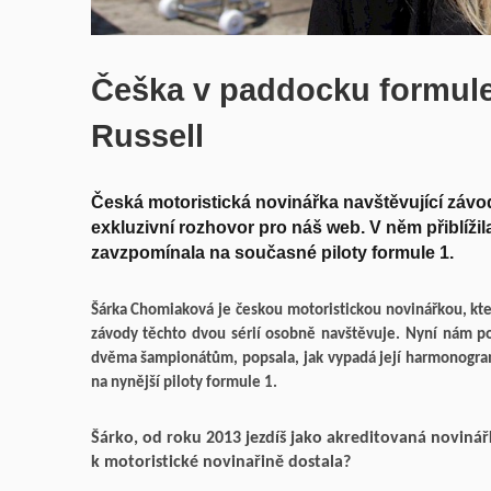
Češka v paddocku formule 
Russell
Česká motoristická novinářka navštěvující závo
exkluzivní rozhovor pro náš web. V něm přiblíži
zavzpomínala na současné piloty formule 1.
Šárka Chomiaková je českou motoristickou novinářkou, kte
závody těchto dvou sérií osobně navštěvuje. Nyní nám po
dvěma šampionátům, popsala, jak vypadá její harmonogr
na nynější piloty formule 1.
Šárko, od roku 2013 jezdíš jako akreditovaná novinářka
k motoristické novinařině dostala?