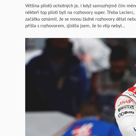
Většina pilotů ochotných je, i když samozřejmě čím méně 
někteří top piloti byli na rozhovory super. Třeba Lecler
začátku oznámil, že se mnou žádné rozhovory dělat nebud
přišla s rozhovorem, zjistila jsem, že to vtip nebyl…