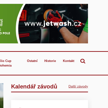
Clio Cup
Ostatní
Historie
Kontakt
Bohemia
Kalendář závodů
Další závody