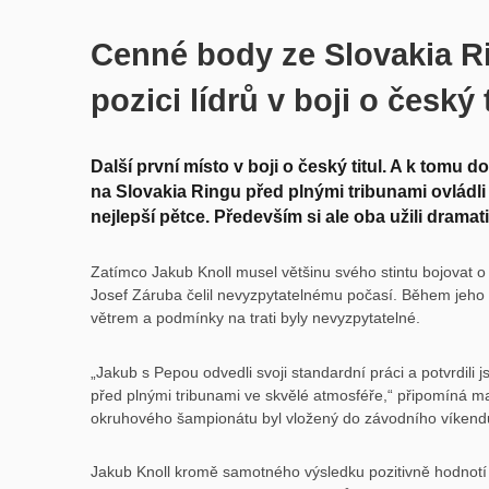
Cenné body ze Slovakia Ri
pozici lídrů v boji o český t
Další první místo v boji o český titul. A k tomu
na Slovakia Ringu před plnými tribunami ovládli 
nejlepší pětce. Především si ale oba užili dramat
Zatímco Jakub Knoll musel většinu svého stintu bojova
Josef Záruba čelil nevyzpytatelnému počasí. Během jeho 
větrem a podmínky na trati byly nevyzpytatelné.
„Jakub s Pepou odvedli svoji standardní práci a potvrdili j
před plnými tribunami ve skvělé atmosféře,“ připomíná m
okruhového šampionátu byl vložený do závodního víkendu t
Jakub Knoll kromě samotného výsledku pozitivně hodnotí 