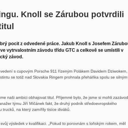
ngu. Knoll se Zárubou potvrdili
itul
 dobrý pocit z odvedené práce. Jakub Knoll s Josefem Zárubo
ve vytrvalostním závodu třídu GTC a celkově se umístili v
ický závod.
t o vedení s cupovým Porsche 911 řízeným Polákem Davidem Dziwokem,
stintu se totiž nad Slovakia Ringem prohnala přeháňka spolu se silným
sme naši ambici obhajovat titul. Příjemné bylo, že jsme si mohli zazávod
anažer týmu Jiří Mičánek fakt, že druhý podnik středoevropského
rucků, na který zamířily tisíce diváků.
svůj výsledek v kvalifikaci. „Pokud to porovnám s loňským rokem, měl