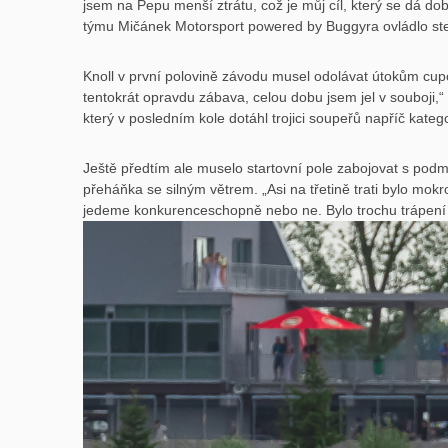
jsem na Pepu menší ztrátu, což je můj cíl, který se dá dob
týmu Mičánek Motorsport powered by Buggyra ovládlo ste
Knoll v první polovině závodu musel odolávat útokům cu
tentokrát opravdu zábava, celou dobu jsem jel v souboji,“
který v posledním kole dotáhl trojici soupeřů napříč kateg
Ještě předtím ale muselo startovní pole zabojovat s podm
přeháňka se silným větrem. „Asi na třetině trati bylo mokro
jedeme konkurenceschopně nebo ne. Bylo trochu trápení u