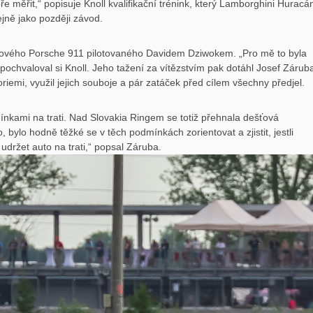
ře měřit,“ popisuje Knoll kvalifikační trénink, který Lamborghini Huracá
jně jako později závod.
pového Porsche 911 pilotovaného Davidem Dziwokem. „Pro mě to byla
 pochvaloval si Knoll. Jeho tažení za vítězstvím pak dotáhl Josef Zárub
oriemi, využil jejich souboje a pár zatáček před cílem všechny předjel.
ínkami na trati. Nad Slovakia Ringem se totiž přehnala dešťová
, bylo hodně těžké se v těch podmínkách zorientovat a zjistit, jestli
držet auto na trati,“ popsal Záruba.