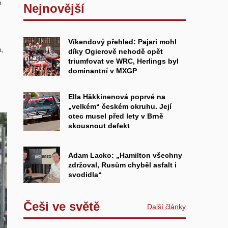
n
Nejnovější
Víkendový přehled: Pajari mohl
a,
díky Ogierově nehodě opět
triumfovat ve WRC, Herlings byl
dominantní v MXGP
Ella Häkkinenová poprvé na
„velkém“ českém okruhu. Její
otec musel před lety v Brně
skousnout defekt
Adam Lacko: „Hamilton všechny
zdržoval, Rusům chyběl asfalt i
svodidla“
Češi ve světě
Další články