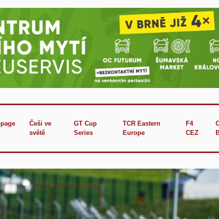
page
Češi ve
GT Cup
TCR Eastern
F4
světě
Series
Europe
CEZ