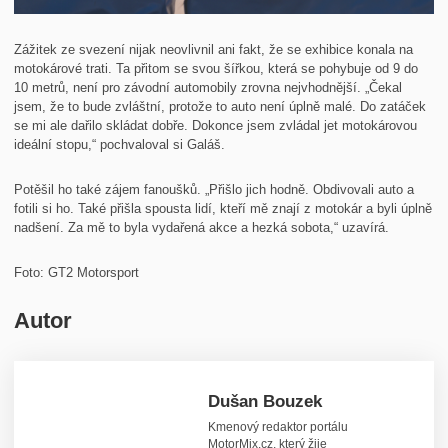
Zážitek ze svezení nijak neovlivnil ani fakt, že se exhibice konala na
motokárové trati. Ta přitom se svou šířkou, která se pohybuje od 9 do
10 metrů, není pro závodní automobily zrovna nejvhodnější. „Čekal
jsem, že to bude zvláštní, protože to auto není úplně malé. Do zatáček
se mi ale dařilo skládat dobře. Dokonce jsem zvládal jet motokárovou
ideální stopu,“ pochvaloval si Galáš.
Potěšil ho také zájem fanoušků. „Přišlo jich hodně. Obdivovali auto a
fotili si ho. Také přišla spousta lidí, kteří mě znají z motokár a byli úplně
nadšení. Za mě to byla vydařená akce a hezká sobota,“ uzavírá.
Foto: GT2 Motorsport
Autor
Dušan Bouzek
Kmenový redaktor portálu
MotorMix.cz, který žije