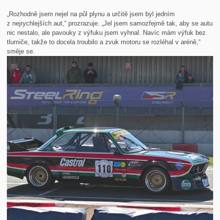
„Rozhodně jsem nejel na půl plynu a určitě jsem byl jedním
z nejrychlejších aut,“ prozrazuje. „Jel jsem samozřejmě tak, aby se autu
nic nestalo, ale pavouky z výfuku jsem vyhnal. Navíc mám výfuk bez
tlumiče, takže to docela troubilo a zvuk motoru se rozléhal v aréně,“
směje se.