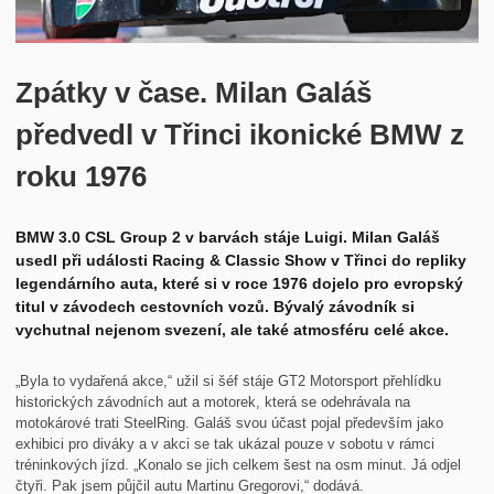
Historie
Kontakt
Zpátky v čase. Milan Galáš
předvedl v Třinci ikonické BMW z
roku 1976
BMW 3.0 CSL Group 2 v barvách stáje Luigi. Milan Galáš
usedl při události Racing & Classic Show v Třinci do repliky
legendárního auta, které si v roce 1976 dojelo pro evropský
titul v závodech cestovních vozů. Bývalý závodník si
vychutnal nejenom svezení, ale také atmosféru celé akce.
„Byla to vydařená akce,“ užil si šéf stáje GT2 Motorsport přehlídku
historických závodních aut a motorek, která se odehrávala na
motokárové trati SteelRing. Galáš svou účast pojal především jako
exhibici pro diváky a v akci se tak ukázal pouze v sobotu v rámci
tréninkových jízd. „Konalo se jich celkem šest na osm minut. Já odjel
čtyři. Pak jsem půjčil autu Martinu Gregorovi,“ dodává.