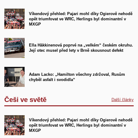
Víkendový přehled: Pajari mohl díky Ogierově nehodě
opět triumfovat ve WRC, Herlings byl dominantní v
MXGP
Ella Häkkinenová poprvé na „velkém“ českém okruhu.
Její otec musel před lety v Brně skousnout defekt
Adam Lacko: „Hamilton všechny zdržoval, Rusům
chyběl asfalt i svodidla“
Češi ve světě
Další články
Víkendový přehled: Pajari mohl díky Ogierově nehodě
opět triumfovat ve WRC, Herlings byl dominantní v
MXGP