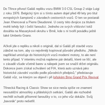
Do Třince přivezl Galáš repliku vozu BMW 3.0 CSL Group 2 stáje Luigi
z roku 1976. Belgický tým si s tímto autem dojel před 49 lety pro titul
evropských šampionů v závodech cestovních vozů. O ten se postarali
Jean Xhenceval a Pierre Dieudonné. U cesty této dvojice za titulem
mohli tehdy být i čeští fanoušci. Jednoho ze svých vítězství totiž
dosáhla na Masarykově okruhu v Brně, kde s ní tvořil posádku ještě
také Umberto Grano.
Ačkoli jde o repliku a nikoli o originál, dal si Galáš při stavbě vozu
záležet na tom, aby co nejvěrněji kopíroval původní předlohu. „Někdo
například umisťuje do historických vozů moderní motory, to ale není
tento případ. V interiéru možná najdeme pár detailů, které se liší, ale
v zásadě všude včetně barev a nálepek jsem se snažil držet originálu.
Dokonce jsem získal schválení od FIA, která auto uznává jako
historické závodní vozidlo podle původních předpisů,“ představuje
Galáš vůz, se kterým se objevil i při
loňském Brno Grand Prix Revival
.
Třinecká Racing & Classic Show se sice nesla spíše ve znamení
nesoutěžní atmosféry a přátelských setkání, Galáš ale rozhodně
nechtěl ochudit přítomné fanoušky o to, co jeho vůz dokáže. Svůj
„bavorák“ proto nešetřil.