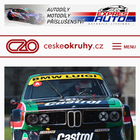
MENU
Homepage
Češi ve světě
GT Cup Series
TCR Eastern Europe
F4 CEZ
Clio Cup Bohemia
Ostatní