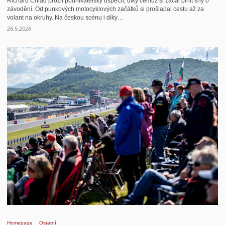
Richard Chlad prožil podnikatelský úspěch, díky čemuž si začal plnit sny o
závodění. Od punkových motocyklových začátků si prošlapal cestu až za
volant na okruhy. Na českou scénu i díky…
26.5.2026
Homepage
Ostatní