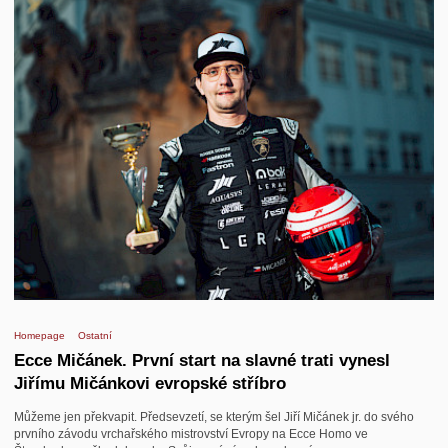
Homepage
Ostatní
Ecce Mičánek. První start na slavné trati vynesl
Jiřímu Mičánkovi evropské stříbro
Můžeme jen překvapit. Předsevzetí, se kterým šel Jiří Mičánek jr. do svého
prvního závodu vrchařského mistrovství Evropy na Ecce Homo ve