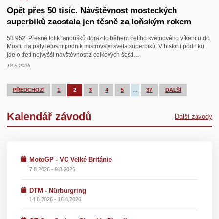
Opět přes 50 tisíc. Návštěvnost mosteckých
superbiků zaostala jen těsně za loňským rokem
53 952. Přesně tolik fanoušků dorazilo během třetího květnového víkendu do
Mostu na pátý letošní podnik mistrovství světa superbiků. V historii podniku
jde o třetí nejvyšší návštěvnost z celkových šesti…
18.5.2026
PŘEDCHOZÍ
1
2
3
4
5
…
37
DALŠÍ
Kalendář závodů
Další závody
MotoGP - VC Velké Británie
7.8.2026 - 9.8.2026
DTM - Nürburgring
14.8.2026 - 16.8.2026