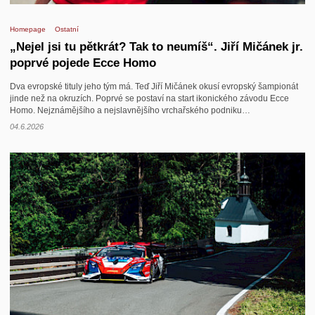
Homepage
Ostatní
„Nejel jsi tu pětkrát? Tak to neumíš“. Jiří Mičánek jr.
poprvé pojede Ecce Homo
Dva evropské tituly jeho tým má. Teď Jiří Mičánek okusí evropský šampionát
jinde než na okruzích. Poprvé se postaví na start ikonického závodu Ecce
Homo. Nejznámějšího a nejslavnějšího vrchařského podniku…
04.6.2026