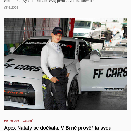
Šternberku, vyšlo dokonale. Svůj první závod na slavné a…
08.6.2026
Homepage
Ostatní
Apex Nataly se dočkala. V Brně prověřila svou