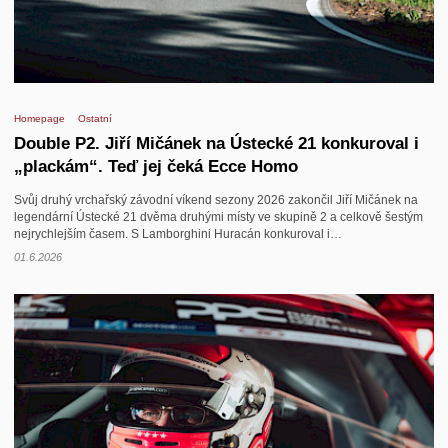
Homepage
Ostatní
Double P2. Jiří Mičánek na Ústecké 21 konkuroval i
„plackám“. Teď jej čeká Ecce Homo
Svůj druhý vrchařský závodní víkend sezony 2026 zakončil Jiří Mičánek na
legendární Ústecké 21 dvěma druhými místy ve skupině 2 a celkově šestým
nejrychlejším časem. S Lamborghini Huracán konkuroval i…
01.6.2026