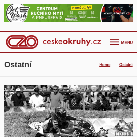
MENU
Homepage
Ostatní
Home
|
Ostatní
Češi ve světě
GT Cup Series
TCR Eastern Europe
F4 CEZ
Clio Cup Bohemia
Ostatní
Historie