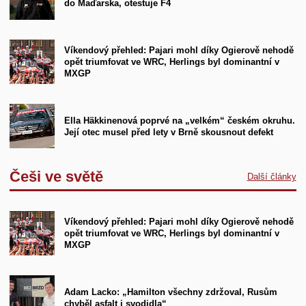
do Maďarska, otestuje F4
Víkendový přehled: Pajari mohl díky Ogierově nehodě
opět triumfovat ve WRC, Herlings byl dominantní v
MXGP
Ella Häkkinenová poprvé na „velkém“ českém okruhu.
Její otec musel před lety v Brně skousnout defekt
Češi ve světě
Další články
Víkendový přehled: Pajari mohl díky Ogierově nehodě
opět triumfovat ve WRC, Herlings byl dominantní v
MXGP
Adam Lacko: „Hamilton všechny zdržoval, Rusům
chyběl asfalt i svodidla“