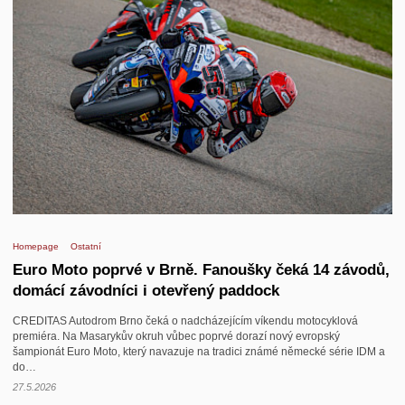
Homepage
Ostatní
Euro Moto poprvé v Brně. Fanoušky čeká 14 závodů,
domácí závodníci i otevřený paddock
CREDITAS Autodrom Brno čeká o nadcházejícím víkendu motocyklová
premiéra. Na Masarykův okruh vůbec poprvé dorazí nový evropský
šampionát Euro Moto, který navazuje na tradici známé německé série IDM a
do…
27.5.2026