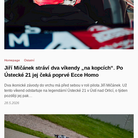
Homepage
Ostatní
Jiří Mičánek stráví dva víkendy „na kopcích“. Po
Ústecké 21 jej čeká poprvé Ecce Homo
Dva ikonické závody do vrchu má před sebou v roli pilota Jiří Mičánek. Už
tento víkend odstartuje na legendární Ústecké 21 v Ústí nad Orlicí, o týden
později jej pak…
28.5.2026