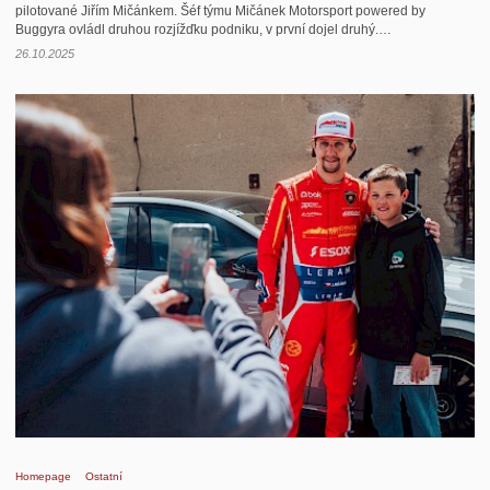
pilotované Jiřím Mičánkem. Šéf týmu Mičánek Motorsport powered by
Buggyra ovládl druhou rozjížďku podniku, v první dojel druhý.…
26.10.2025
Homepage
Ostatní