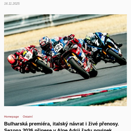
16.11.2025
Homepage
Ostatní
Bulharská premiéra, italský návrat i živé přenosy.
Sezona 2026 přinese v Alpe Adrii řadu novinek