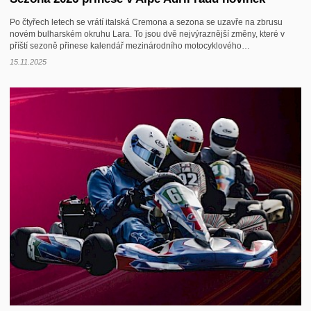
Po čtyřech letech se vrátí italská Cremona a sezona se uzavře na zbrusu
novém bulharském okruhu Lara. To jsou dvě nejvýraznější změny, které v
příští sezoně přinese kalendář mezinárodního motocyklového…
15.11.2025