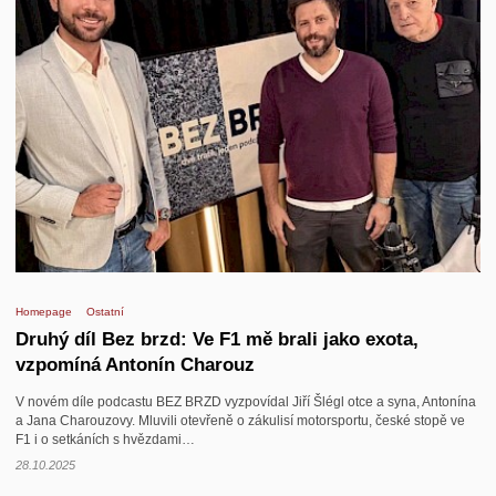
Homepage
Ostatní
Druhý díl Bez brzd: Ve F1 mě brali jako exota,
vzpomíná Antonín Charouz
V novém díle podcastu BEZ BRZD vyzpovídal Jiří Šlégl otce a syna, Antonína
a Jana Charouzovy. Mluvili otevřeně o zákulisí motorsportu, české stopě ve
F1 i o setkáních s hvězdami…
28.10.2025