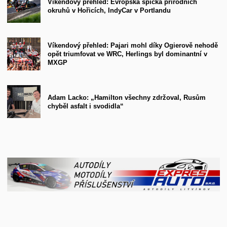
Víkendový přehled: Evropská špička přírodních
okruhů v Hořicích, IndyCar v Portlandu
Víkendový přehled: Pajari mohl díky Ogierově nehodě
opět triumfovat ve WRC, Herlings byl dominantní v
MXGP
Adam Lacko: „Hamilton všechny zdržoval, Rusům
chyběl asfalt i svodidla“