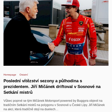
Homepage
Ostatní
Poslední vítězství sezony a půlhodina s
prezidentem. Jiří Mičánek driftoval v Sosnové na
Setkání mistrů
Vůbec poprvé se tým Mičánek Motorsport powered by Buggyra objevil na
tradičním Setkání mistrů na polygonu v Sosnové u České Lípy. Jiří Mičánek
na akci, která tradičně stojí na duelech…