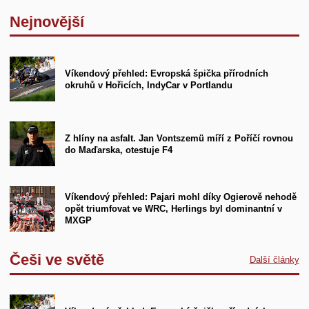
Nejnovější
Víkendový přehled: Evropská špička přírodních
okruhů v Hořicích, IndyCar v Portlandu
Z hlíny na asfalt. Jan Vontszemü míří z Poříčí rovnou
do Maďarska, otestuje F4
Víkendový přehled: Pajari mohl díky Ogierově nehodě
opět triumfovat ve WRC, Herlings byl dominantní v
MXGP
Češi ve světě
Další články