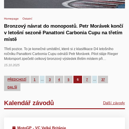
Homepage
Ostatní
Bronzový návrat do monopostů. Petr Morávek končí
v letošní sezoně Panattoni Carbonia Cupu na třetím
místě
Třetí pozice. To je konečné umístění, které si z klasifikace D4 letošního
ročníku Panattoni Carbonia Cupu odnáší Petr Morávek. Pilot stáje Rieger
Motorsport zpečetil celkový bronzový výsledek třetím místem při…
15.10.2025
PŘEDCHOZÍ
1
…
3
4
5
6
7
…
37
DALŠÍ
Kalendář závodů
Další závody
MotoGP - VC Velké Británie