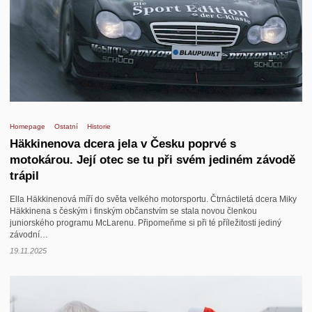
Kontakt
Homepage
Ostatní
Historie
Häkkinenova dcera jela v Česku poprvé s
motokárou. Její otec se tu při svém jediném závodě
trápil
Ella Häkkinenová míří do světa velkého motorsportu. Čtrnáctiletá dcera Miky
Häkkinena s českým i finským občanstvím se stala novou členkou
juniorského programu McLarenu. Připomeňme si při té příležitosti jediný
závodní…
19.11.2025