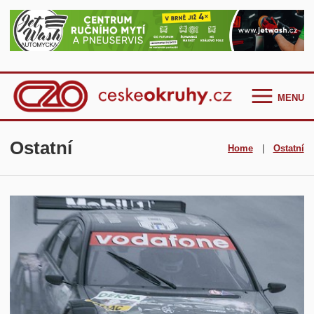
MENU
Homepage
Ostatní
Home
|
Ostatní
Češi ve světě
GT Cup Series
TCR Eastern Europe
F4 CEZ
Clio Cup Bohemia
Ostatní
Historie