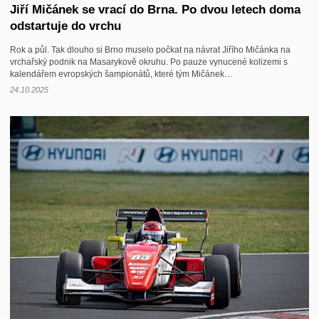
Jiří Mičánek se vrací do Brna. Po dvou letech doma
odstartuje do vrchu
Rok a půl. Tak dlouho si Brno muselo počkat na návrat Jiřího Mičánka na
vrchařský podnik na Masarykově okruhu. Po pauze vynucené kolizemi s
kalendářem evropských šampionátů, které tým Mičánek…
24.10.2025