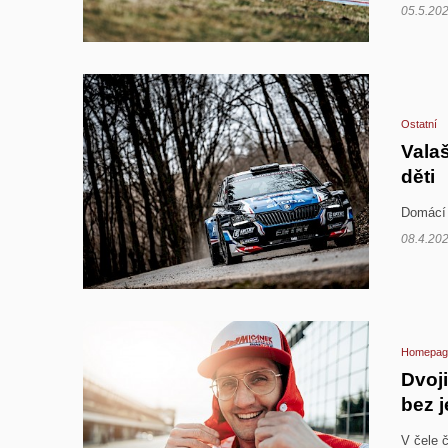
05.5.20
Ostatní
Valaš
děti
Domácí 
08.4.20
Homepag
Dvoji
bez j
V čele 