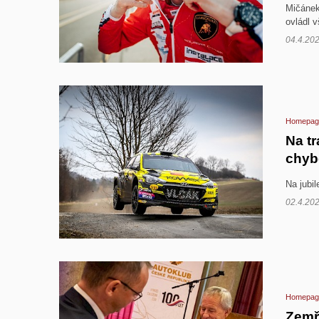
Mičánek
ovládl 
04.4.20
Homepag
Na t
chybě
Na jubi
02.4.20
Homepag
Zemře