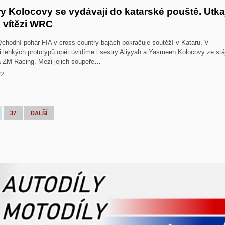
y Kolocovy se vydávají do katarské pouště. Utka
s vítězi WRC
ýchodní pohár FIA v cross-country bajách pokračuje soutěží v Kataru. V
ii lehkých prototypů opět uvidíme i sestry Aliyyah a Yasmeen Kolocovy ze stá
 ZM Racing. Mezi jejich soupeře…
22
…
37
DALŠÍ