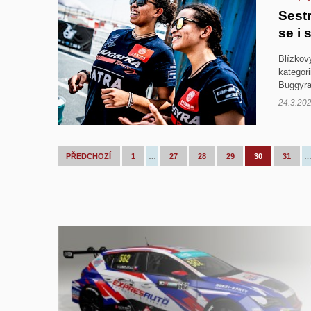
Sestr
se i 
Blízkov
kategor
Buggyra
24.3.20
PŘEDCHOZÍ
1
…
27
28
29
30
31