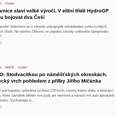
e
Ostatní
nice slaví velké výročí. V elitní třídě HydroGP
u bojovat dva Češi
avské Jedovnice se o víkendu stávajíopět středobodem světa rychlých
ch člunů. Na rybníku Olšovec se pojedou závody světového šampionátu
P.…
22
e
MMČR
Ostatní
O: Stodvacítkou po náměšťských okreskách.
cký vrch pohledem z přilby Jiřího Mičánka
í pod kapotou, průměrná rychlost 120 km/h, stromy kolem dráhy a tleskající
i, které závodník během své jízdy ani nevnímá a nutnost mít auto absolutně
trolou. Vychutnejte si…
22