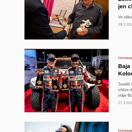
jen c
Ve věku
28.3.20
Homepag
Baja 
Kolo
Soutěž 
vítěze 
stáje B
27.3.20
Homepag