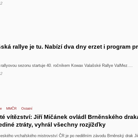
22
ská rallye je tu. Nabízí dva dny erzet i program p
rallyovou sezonu startuje 40. ročníkem Kowax Valašské Rallye ValMez.…
22
e
MMČR
Ostatní
té vítězství: Jiří Mičánek ovládl Brněnského drak
ediné ztráty, vyhrál všechny rozjížďky
českého vrchařského mistrovství ČR je po nedělním závodu Brněnský drak Jiř