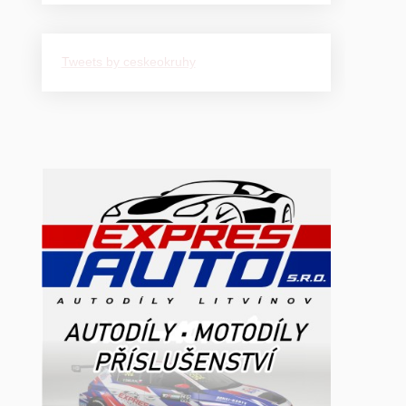
Tweets by ceskeokruhy
e