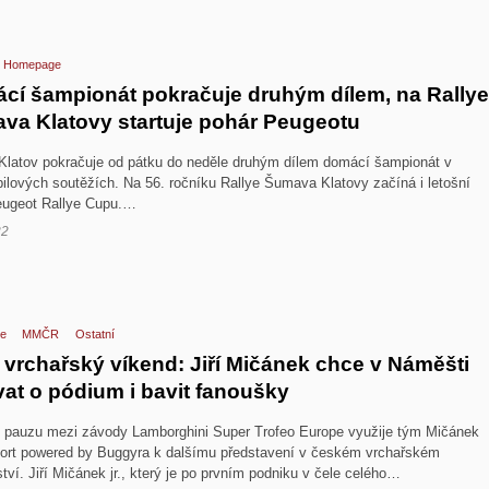
Homepage
cí šampionát pokračuje druhým dílem, na Rally
va Klatovy startuje pohár Peugeotu
 Klatov pokračuje od pátku do neděle druhým dílem domácí šampionát v
ilových soutěžích. Na 56. ročníku Rallye Šumava Klatovy začíná i letošní
eugeot Rallye Cupu.…
22
e
MMČR
Ostatní
 vrchařský víkend: Jiří Mičánek chce v Náměšti
vat o pódium i bavit fanoušky
 pauzu mezi závody Lamborghini Super Trofeo Europe využije tým Mičánek
ort powered by Buggyra k dalšímu představení v českém vrchařském
tví. Jiří Mičánek jr., který je po prvním podniku v čele celého…