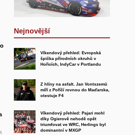
Nejnovější
ro
Víkendový přehled: Evropská
špička přírodních okruhů v
Hořicích, IndyCar v Portlandu
Z hlíny na asfalt. Jan Vontszemü
míří z Poříčí rovnou do Maďarska,
otestuje F4
Víkendový přehled: Pajari mohl
a
díky Ogierově nehodě opět
triumfovat ve WRC, Herlings byl
dominantní v MXGP
í