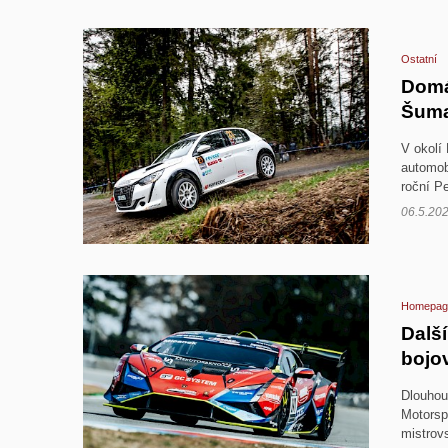
Ostatní
Domá
Šuma
V okolí
automob
roční P
06.5.20
Homepag
Další
bojo
Dlouhou
Motorsp
mistrovs