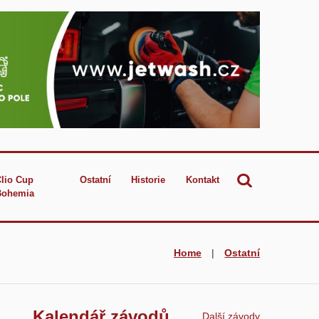
Clio Cup
Ostatní
Historie
Kontakt
Bohemia
Home
|
Ostatní
Kalendář závodů
Další závody