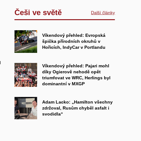
Češi ve světě
Další články
Víkendový přehled: Evropská
špička přírodních okruhů v
Hořicích, IndyCar v Portlandu
u
Víkendový přehled: Pajari mohl
díky Ogierově nehodě opět
triumfovat ve WRC, Herlings byl
dominantní v MXGP
Adam Lacko: „Hamilton všechny
zdržoval, Rusům chyběl asfalt i
svodidla“
l