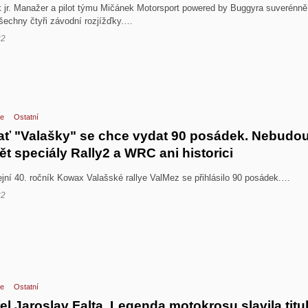
 jr. Manažer a pilot týmu Mičánek Motorsport powered by Buggyra suverénně
všechny čtyři závodní rozjížďky.…
22
e
Ostatní
rať "Valašky" se chce vydat 90 posádek. Nebudo
t speciály Rally2 a WRC ani historici
lejní 40. ročník Kowax Valašské rallye ValMez se přihlásilo 90 posádek.…
22
e
Ostatní
l Jaroslav Falta. Legenda motokrosu slavila titu