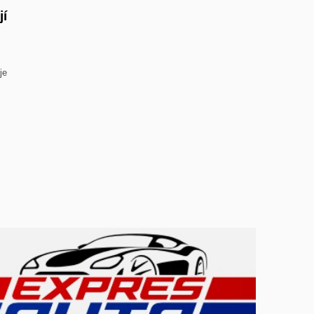
jí
je