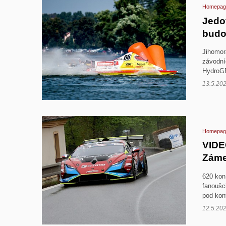
Homepag
Jedov
budo
Jihomor
závodní
HydroG
13.5.20
Homepag
VIDE
Záme
620 kon
fanoušc
pod kon
12.5.20