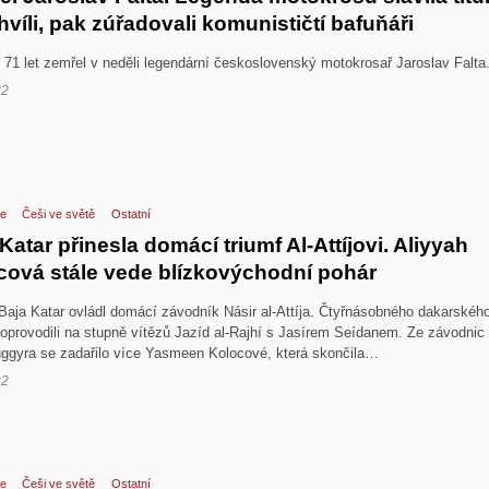
hvíli, pak zúřadovali komunističtí bafuňáři
 71 let zemřel v neděli legendární československý motokrosař Jaroslav Falt
22
e
Češi ve světě
Ostatní
Katar přinesla domácí triumf Al-Attíjovi. Aliyyah
cová stále vede blízkovýchodní pohár
Baja Katar ovládl domácí závodník Násir al-Attíja. Čtyřnásobného dakarskéh
doprovodili na stupně vítězů Jazíd al-Rajhí s Jasírem Seídanem. Ze závodnic
uggyra se zadařilo více Yasmeen Kolocové, která skončila…
22
e
Češi ve světě
Ostatní