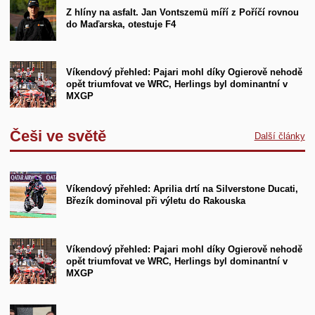
Z hlíny na asfalt. Jan Vontszemü míří z Poříčí rovnou
do Maďarska, otestuje F4
Víkendový přehled: Pajari mohl díky Ogierově nehodě
opět triumfovat ve WRC, Herlings byl dominantní v
MXGP
Češi ve světě
Další články
Víkendový přehled: Aprilia drtí na Silverstone Ducati,
Březík dominoval při výletu do Rakouska
Víkendový přehled: Pajari mohl díky Ogierově nehodě
opět triumfovat ve WRC, Herlings byl dominantní v
MXGP