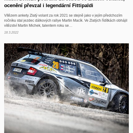
ocenění převzal i legendární Fittipaldi
Vítězem ankety Zlatý volant za rok 2021 se stejně jako v jejím předchozím
ročníku stal jezdec dálkových rallye Martin Macík. Ve Zlatých řídítkách obhájil
vítězství Martin Michek, talentem roku se…
18.3.2022