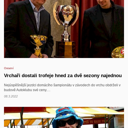
Ostatní
Vrchaři dostali trofeje hned za dvě sezony najednou
Nejúspěšnější jezdci domácího šampionátu v závodech do vrchu obdrželi v
budově Autoklubu své ceny.…
08.3.2022