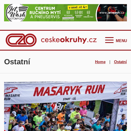
MENU
Homepage
Ostatní
Home
|
Ostatní
Češi ve světě
GT Cup Series
TCR Eastern Europe
F4 CEZ
Clio Cup Bohemia
Ostatní
Historie