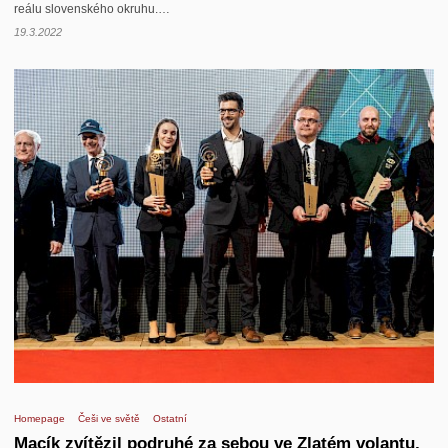
reálu slovenského okruhu.…
19.3.2022
Homepage
Češi ve světě
Ostatní
Macík zvítězil podruhé za sebou ve Zlatém volantu,