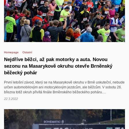
Kontakt
Homepage
Ostatní
Nejdříve běžci, až pak motorky a auta. Novou
sezonu na Masarykově okruhu otevře Brněnský
běžecký pohár
První letošní závod, který se na Masarykově okruhu v Brně uskuteční, nebude
určen automobilovým ani motocyklovým jezdcům, ale běžcům. V sobotu 26.
března totiž okruh přivítá finále Brněnského běžeckého poháru.…
22.3.2022