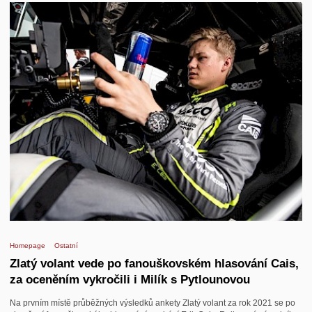
Homepage
Ostatní
Zlatý volant vede po fanouškovském hlasování Cais,
za oceněním vykročili i Milík s Pytlounovou
Na prvním místě průběžných výsledků ankety Zlatý volant za rok 2021 se po