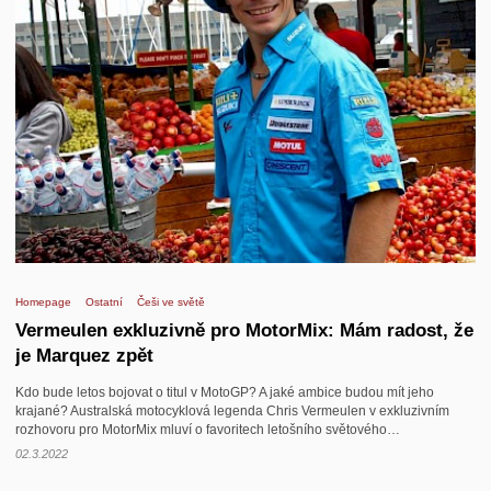
Homepage
Ostatní
Češi ve světě
Vermeulen exkluzivně pro MotorMix: Mám radost, že
je Marquez zpět
Kdo bude letos bojovat o titul v MotoGP? A jaké ambice budou mít jeho
krajané? Australská motocyklová legenda Chris Vermeulen v exkluzivním
rozhovoru pro MotorMix mluví o favoritech letošního světového…
02.3.2022