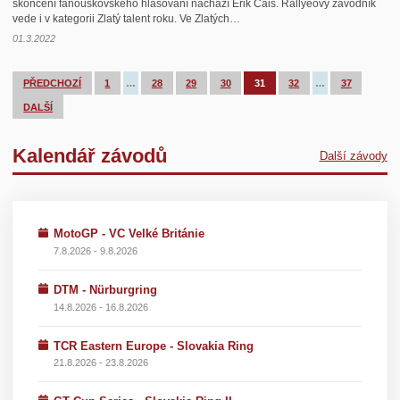
skončení fanouškovského hlasování nachází Erik Cais. Rallyeový závodník
vede i v kategorii Zlatý talent roku. Ve Zlatých…
01.3.2022
PŘEDCHOZÍ
1
…
28
29
30
31
32
…
37
DALŠÍ
Kalendář závodů
Další závody
MotoGP - VC Velké Británie
7.8.2026 - 9.8.2026
DTM - Nürburgring
14.8.2026 - 16.8.2026
TCR Eastern Europe - Slovakia Ring
21.8.2026 - 23.8.2026