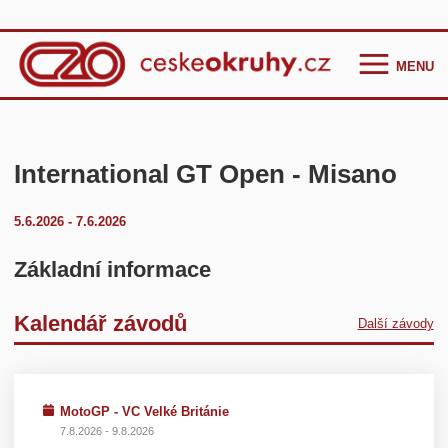
MENU
Homepage
Češi ve světě
International GT Open - Misano
GT Cup Series
5.6.2026 - 7.6.2026
TCR Eastern Europe
F4 CEZ
Základní informace
Clio Cup Bohemia
Kalendář závodů
Další závody
Ostatní
Historie
Kontakt
MotoGP - VC Velké Británie
7.8.2026 - 9.8.2026