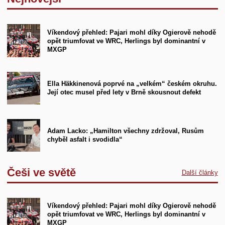
Víkendový přehled: Pajari mohl díky Ogierově nehodě
opět triumfovat ve WRC, Herlings byl dominantní v
MXGP
Ella Häkkinenová poprvé na „velkém“ českém okruhu.
Její otec musel před lety v Brně skousnout defekt
Adam Lacko: „Hamilton všechny zdržoval, Rusům
chyběl asfalt i svodidla“
Češi ve světě
Další články
Víkendový přehled: Pajari mohl díky Ogierově nehodě
opět triumfovat ve WRC, Herlings byl dominantní v
MXGP