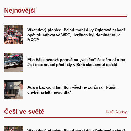
Nejnovější
Víkendový přehled: Pajari mohl díky Ogierově nehodě
opět triumfovat ve WRC, Herlings byl dominantní v
MXGP
Ella Häkkinenová poprvé na „velkém“ českém okruhu.
Její otec musel před lety v Brně skousnout defekt
Adam Lacko: „Hamilton všechny zdržoval, Rusům
chyběl asfalt i svodidla“
Češi ve světě
Další články
Víkendový přehled: Pajari mohl díky Ogierově nehodě