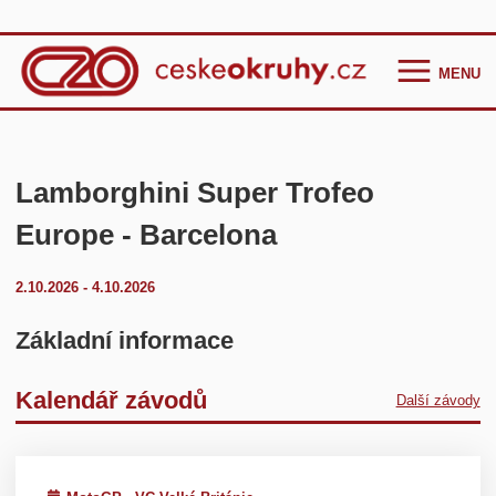
MENU
Homepage
Češi ve světě
Lamborghini Super Trofeo
GT Cup Series
Europe - Barcelona
TCR Eastern Europe
2.10.2026 - 4.10.2026
F4 CEZ
Clio Cup Bohemia
Základní informace
Ostatní
Kalendář závodů
Další závody
Historie
Kontakt