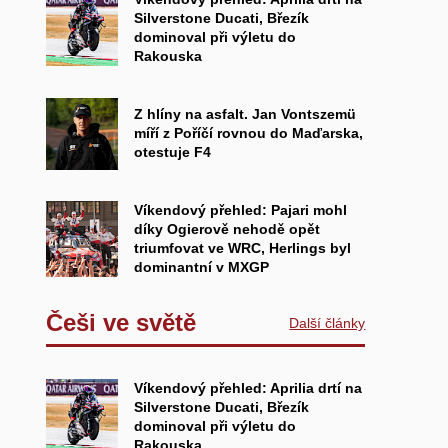
Silverstone Ducati, Březík
dominoval při výletu do
Rakouska
Z hlíny na asfalt. Jan Vontszemü
míří z Poříčí rovnou do Maďarska,
otestuje F4
Víkendový přehled: Pajari mohl
díky Ogierově nehodě opět
triumfovat ve WRC, Herlings byl
dominantní v MXGP
Češi ve světě
Další články
Víkendový přehled: Aprilia drtí na
Silverstone Ducati, Březík
dominoval při výletu do
Rakouska