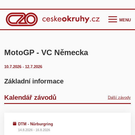
MENU
Homepage
Češi ve světě
MotoGP - VC Německa
GT Cup Series
10.7.2026 - 12.7.2026
TCR Eastern Europe
F4 CEZ
Základní informace
Clio Cup Bohemia
Kalendář závodů
Další závody
Ostatní
Historie
Kontakt
DTM - Nürburgring
14.8.2026 - 16.8.2026