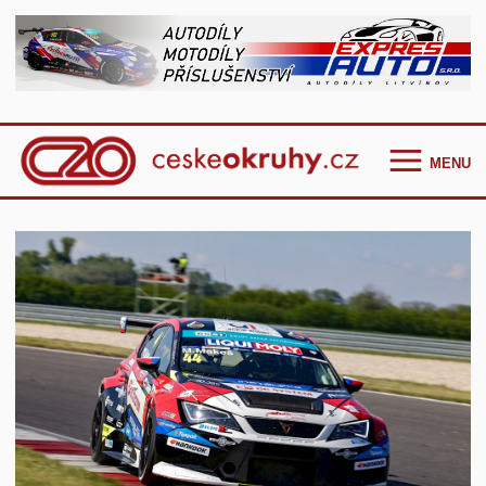
MENU
Homepage
Češi ve světě
GT Cup Series
TCR Eastern Europe
F4 CEZ
Clio Cup Bohemia
Ostatní