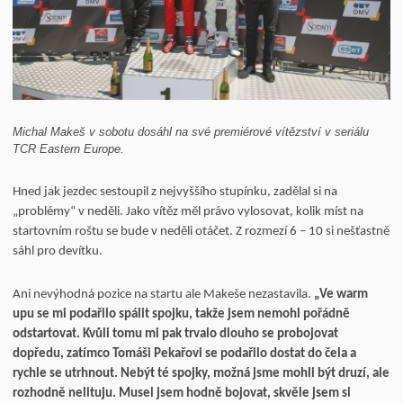
Michal Makeš v sobotu dosáhl na své premiérové vítězství v seriálu
TCR Eastern Europe.
Hned jak jezdec sestoupil z nejvyššího stupínku, zadělal si na
„problémy“ v neděli. Jako vítěz měl právo vylosovat, kolik míst na
startovním roštu se bude v neděli otáčet. Z rozmezí 6 – 10 si nešťastně
sáhl pro devítku.
Ani nevýhodná pozice na startu ale Makeše nezastavila.
„Ve warm
upu se mi podařilo spálit spojku, takže jsem nemohl pořádně
odstartovat. Kvůli tomu mi pak trvalo dlouho se probojovat
dopředu, zatímco Tomáši Pekařovi se podařilo dostat do čela a
rychle se utrhnout. Nebýt té spojky, možná jsme mohli být druzí, ale
rozhodně nelituju. Musel jsem hodně bojovat, skvěle jsem si