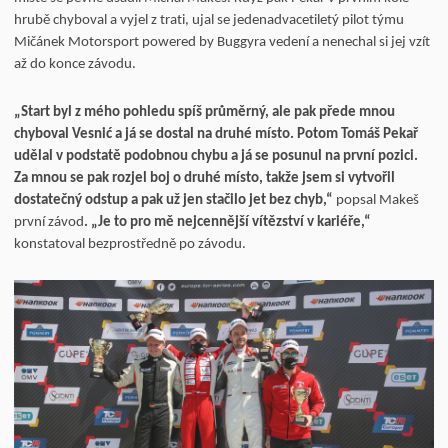
hrubě chyboval a vyjel z trati, ujal se jedenadvacetiletý pilot týmu
Mičánek Motorsport powered by Buggyra vedení a nenechal si jej vzít
až do konce závodu.
„Start byl z mého pohledu spíš průměrný, ale pak přede mnou
chyboval Vesnić a já se dostal na druhé místo. Potom Tomáš Pekař
udělal v podstatě podobnou chybu a já se posunul na první pozici.
Za mnou se pak rozjel boj o druhé místo, takže jsem si vytvořil
dostatečný odstup a pak už jen stačilo jet bez chyb,“
popsal Makeš
první závod
. „Je to pro mě nejcennější vítězství v kariéře,“
konstatoval bezprostředně po závodu.