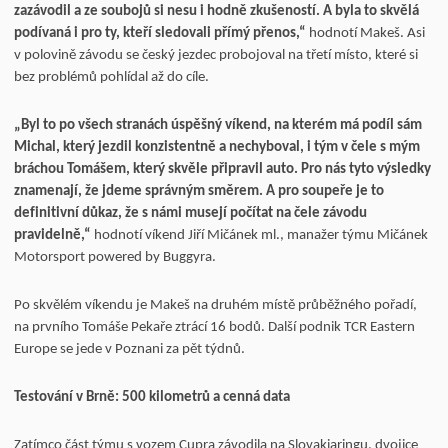
zazávodil a ze soubojů si nesu i hodně zkušeností. A byla to skvělá
podívaná i pro ty, kteří sledovali přímý přenos,“
hodnotí Makeš. Asi
v polovině závodu se český jezdec probojoval na třetí místo, které si
bez problémů pohlídal až do cíle.
„Byl to po všech stranách úspěšný víkend, na kterém má podíl sám
Michal, který jezdil konzistentně a nechyboval, i tým v čele s mým
bráchou Tomášem, který skvěle připravil auto. Pro nás tyto výsledky
znamenají, že jdeme správným směrem. A pro soupeře je to
definitivní důkaz, že s námi musejí počítat na čele závodu
pravidelně,“
hodnotí víkend Jiří Mičánek ml., manažer týmu Mičánek
Motorsport powered by Buggyra.
Po skvělém víkendu je Makeš na druhém místě průběžného pořadí,
na prvního Tomáše Pekaře ztrácí 16 bodů. Další podnik TCR Eastern
Europe se jede v Poznani za pět týdnů.
Testování v Brně: 500 kilometrů a cenná data
Zatímco část týmu s vozem Cupra závodila na Slovakiaringu, dvojice