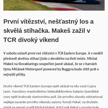
Historie
Kontakt
První vítězství, nešťastný los a
skvělá stíhačka. Makeš zažil v
TCR divoký víkend
V sobotu oslavil první své vítězství v TCR Eastern Europe. A v neděli
předvedl skvělou stíhací jízdu z devátého na třetí místo. Michal
Makeš na Slovakiaringu soupeřům jasně ukázal, že se v barvách
týmu Mičánek Motorsport powered by Buggyra bude chtít prát o
nejvyšší příčky.
Druhý víkend TCR Eastern Europe opět ukázal na sílu vozů Cupra
Leon. Navzdory maximálnímu šedesátikilovému balastu španělské
vozy opět kralovaly startovnímu poli. Do prvního závodu odstartoval
nejlépe suverén prvního víkendu sezony Tomáš Pekař, na druhém
místě se pevně usadil Michal Makeš. Když pak Pekař v prvním kole