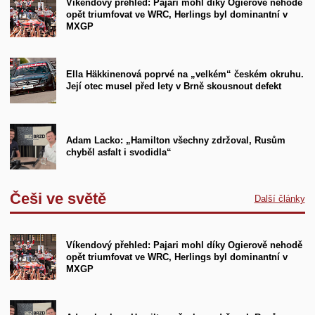
Víkendový přehled: Pajari mohl díky Ogierově nehodě
opět triumfovat ve WRC, Herlings byl dominantní v
MXGP
Ella Häkkinenová poprvé na „velkém“ českém okruhu.
Její otec musel před lety v Brně skousnout defekt
Adam Lacko: „Hamilton všechny zdržoval, Rusům
chyběl asfalt i svodidla“
Češi ve světě
Další články
Víkendový přehled: Pajari mohl díky Ogierově nehodě
opět triumfovat ve WRC, Herlings byl dominantní v
MXGP