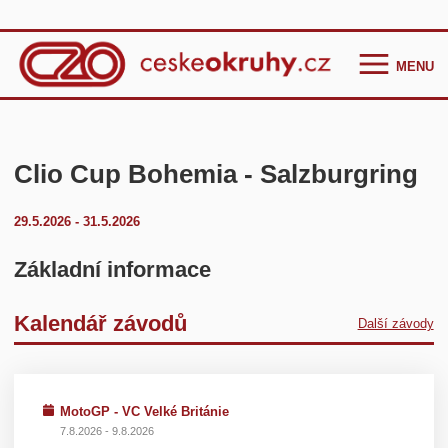
MENU
Homepage
Češi ve světě
Clio Cup Bohemia - Salzburgring
GT Cup Series
29.5.2026 - 31.5.2026
TCR Eastern Europe
F4 CEZ
Základní informace
Clio Cup Bohemia
Kalendář závodů
Další závody
Ostatní
Historie
Kontakt
MotoGP - VC Velké Británie
7.8.2026 - 9.8.2026