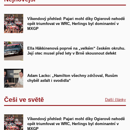
Víkendový přehled: Pajari mohl díky Ogierově nehodě
opět triumfovat ve WRC, Herlings byl dominantní v
MXGP
Ella Häkkinenová poprvé na „velkém“ českém okruhu.
Její otec musel před lety v Brně skousnout defekt
Adam Lacko: „Hamilton všechny zdržoval, Rusům
chyběl asfalt i svodidla“
Češi ve světě
Další články
Víkendový přehled: Pajari mohl díky Ogierově nehodě
opět triumfovat ve WRC, Herlings byl dominantní v
MXGP