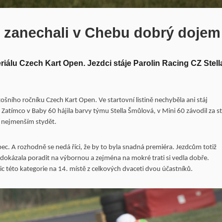
Z zanechali v Chebu dobrý dojem
iálu Czech Kart Open. Jezdci stáje Parolin Racing CZ Stell
šního ročníku Czech Kart Open. Ve startovní listině nechyběla ani stáj
 Zatímco v Baby 60 hájila barvy týmu Stella Šmůlová, v Mini 60 závodil za st
 v nejmenším stydět.
ec. A rozhodně se nedá říci, že by to byla snadná premiéra. Jezdcům totiž
y dokázala poradit na výbornou a zejména na mokré trati si vedla dobře.
c této kategorie na 14. místě z celkových dvaceti dvou účastníků.