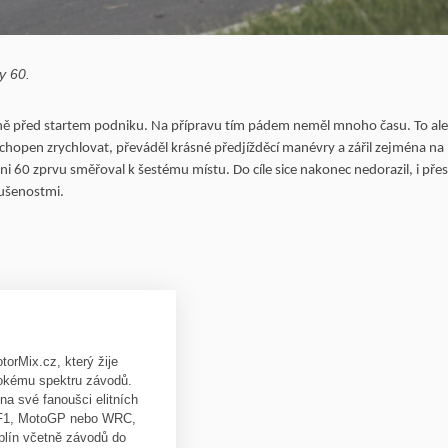
y 60.
ěsně před startem podniku. Na přípravu tím pádem neměl mnoho času. To ale
chopen zrychlovat, převáděl krásné předjížděcí manévry a zářil zejména na
ni 60 zprvu směřoval k šestému místu. Do cíle sice nakonec nedorazil, i pře
kušenostmi.
orMix.cz, který žije
rokému spektru závodů.
 na své fanoušci elitních
 F1, MotoGP nebo WRC,
iplín včetně závodů do