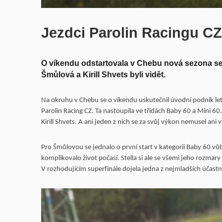
Jezdci Parolin Racingu C
O víkendu odstartovala v Chebu nová sezona ser
Šmůlová a Kirill Shvets byli vidět.
Na okruhu v Chebu se o víkendu uskutečnil úvodní podnik leto
Parolin Racing CZ. Ta nastoupila ve třídách Baby 60 a Mini 60.
Kirill Shvets. A ani jeden z nich se za svůj výkon nemusel ani
Pro Šmůlovou se jednalo o první start v kategorii Baby 60 vůb
komplikovalo život počasí. Stella si ale se všemi jeho rozmar
V rozhodujícím superfinále dojela jedna z nejmladších účastni