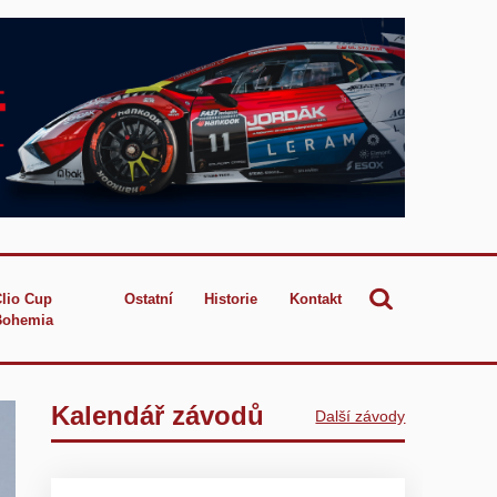
Clio Cup
Ostatní
Historie
Kontakt
Bohemia
Kalendář závodů
Další závody