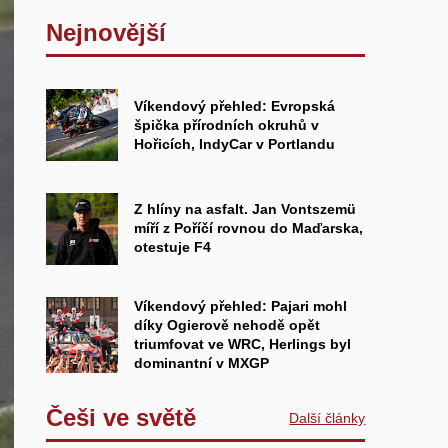
Nejnovější
Víkendový přehled: Evropská
špička přírodních okruhů v
Hořicích, IndyCar v Portlandu
Z hlíny na asfalt. Jan Vontszemü
míří z Poříčí rovnou do Maďarska,
otestuje F4
Víkendový přehled: Pajari mohl
díky Ogierově nehodě opět
triumfovat ve WRC, Herlings byl
dominantní v MXGP
Češi ve světě
Další články