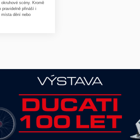
é okruhové scény. Kromě
 pravidelně přináší i
z místa dění nebo