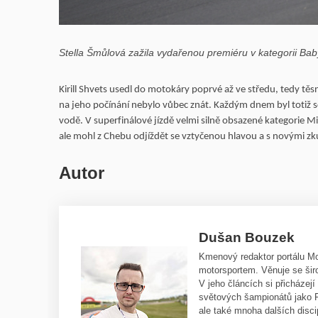
Stella Šmůlová zažila vydařenou premiéru v kategorii Bab
Kirill Shvets usedl do motokáry poprvé až ve středu, tedy t
na jeho počínání nebylo vůbec znát. Každým dnem byl totiž s
vodě. V superfinálové jízdě velmi silně obsazené kategorie Mi
ale mohl z Chebu odjíždět se vztyčenou hlavou a s novými z
Autor
Dušan Bouzek
Kmenový redaktor portálu Mot
motorsportem. Věnuje se ši
V jeho článcích si přicházejí
světových šampionátů jako
ale také mnoha dalších disc