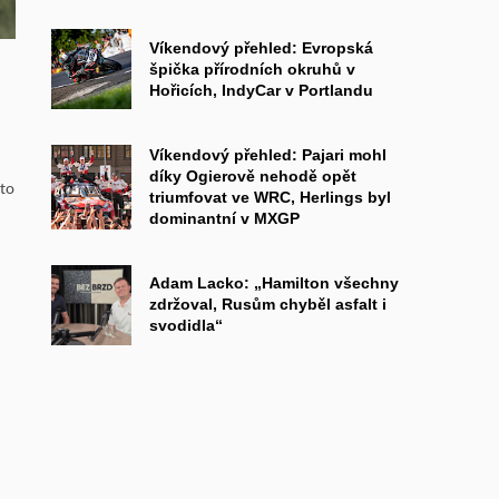
Víkendový přehled: Evropská
špička přírodních okruhů v
Hořicích, IndyCar v Portlandu
Víkendový přehled: Pajari mohl
díky Ogierově nehodě opět
sto
triumfovat ve WRC, Herlings byl
dominantní v MXGP
Adam Lacko: „Hamilton všechny
zdržoval, Rusům chyběl asfalt i
svodidla“