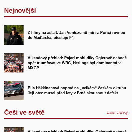
Nejnovější
Z hlíny na asfalt. Jan Vontszemü míří z Poříčí rovnou
do Maďarska, otestuje F4
Víkendový přehled: Pajari mohl díky Ogierově nehodě
opět triumfovat ve WRC, Herlings byl dominantní v
MXGP
Ella Häkkinenová poprvé na „velkém“ českém okruhu.
Její otec musel před lety v Brně skousnout defekt
Češi ve světě
Další články
Víkendový přehled: Pajari mohl díky Ogierově nehodě