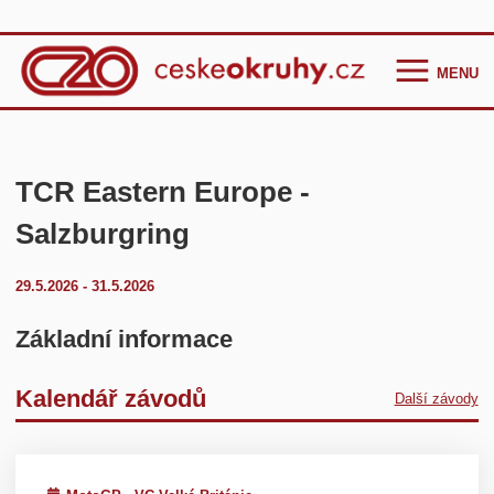
MENU
Homepage
Češi ve světě
TCR Eastern Europe -
GT Cup Series
Salzburgring
TCR Eastern Europe
29.5.2026 - 31.5.2026
F4 CEZ
Clio Cup Bohemia
Základní informace
Ostatní
Kalendář závodů
Další závody
Historie
Kontakt