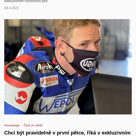
exkluzivním rozhovoru pro…
08.4.2021
Homepage
Češi ve světě
Chci být pravidelně v první pětce, říká v exkluzivním