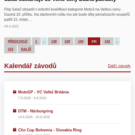
Filip Salač obsadil v sobotní kvalifikaci kategorie Moto3 na Velkou cenu
Dauhá 20. příčku. Na startovním roštu mu ale bude díky penalizacím soupeřů
patřit 15. místo.…
04.4.2021
PŘEDCHOZÍ
1
…
138
139
140
141
142
…
153
DALŠÍ
Kalendář závodů
Další závody
MotoGP - VC Velké Británie
7.8.2026 - 9.8.2026
DTM - Nürburgring
14.8.2026 - 16.8.2026
Clio Cup Bohemia - Slovakia Ring