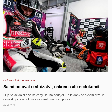
Češi ve světě
Homepage
Salač bojoval o vítězství, nakonec ale nedokončil
Filip Salač do cíle Velké ceny Dauhá nedojel. Do té doby se ovšem držel v
čelní skupině a dokonce se svezl i na první příčce.…
04.4.2021