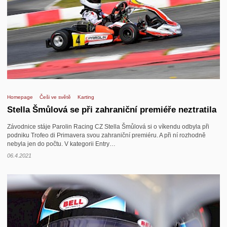
Homepage
Češi ve světě
Karting
Stella Šmůlová se při zahraniční premiéře neztratila
Závodnice stáje Parolin Racing CZ Stella Šmůlová si o víkendu odbyla při
podniku Trofeo di Primavera svou zahraniční premiéru. A při ní rozhodně
nebyla jen do počtu. V kategorii Entry…
06.4.2021