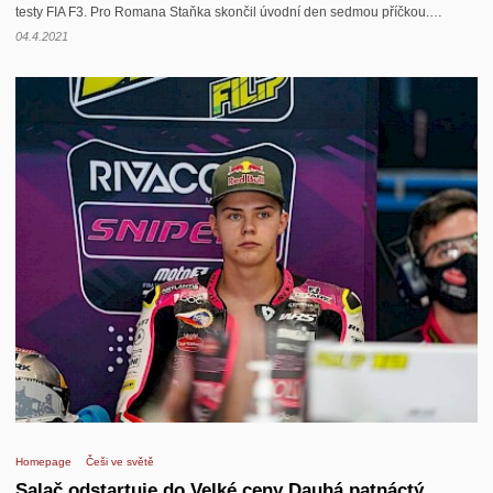
testy FIA F3. Pro Romana Staňka skončil úvodní den sedmou příčkou.…
04.4.2021
Homepage
Češi ve světě
Salač odstartuje do Velké ceny Dauhá patnáctý