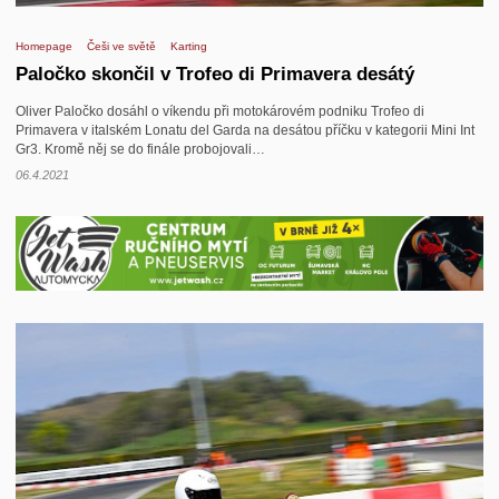
Homepage
Češi ve světě
Karting
Paločko skončil v Trofeo di Primavera desátý
Oliver Paločko dosáhl o víkendu při motokárovém podniku Trofeo di
Primavera v italském Lonatu del Garda na desátou příčku v kategorii Mini Int
Gr3. Kromě něj se do finále probojovali…
06.4.2021