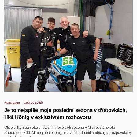
Homepage
Češi ve světě
Je to nejspíše moje poslední sezona v třístovkách,
říká König v exkluzivním rozhovoru
Olivera Königa čeká v letošním roce třetí sezona v Mistrovství světa
Supersport 300. Mimo jiné i o tom, jaké v ní bude mít ambice, se rozpovídal v