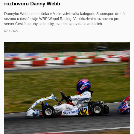
rozhovoru Danny Webb
Dannyho Webba letos čeká v Mistrovství světa kategorie Supersport druhá
sezona u české stáje WRP Wepol Racing. V exkluzivním rozhovoru pro
server České okruhy se britský jezdec rozpovídal o ambicích…
07.4.2021