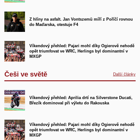
Z hlíny na asfalt. Jan Vontszemü míří z Poříčí rovnou
do Maďarska, otestuje F4
Víkendový přehled: Pajari mohl díky Ogierově nehodě
opět triumfovat ve WRC, Herlings byl dominantní v
MXGP
Češi ve světě
Další články
Víkendový přehled: Aprilia drtí na Silverstone Ducati,
Březík dominoval při výletu do Rakouska
Víkendový přehled: Pajari mohl díky Ogierově nehodě
opět triumfovat ve WRC, Herlings byl dominantní v
MXGP