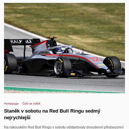
Homepage
Češi ve světě
Staněk v sobotu na Red Bull Ringu sedmý
nejrychlejší
Na rakouském Red Bull Ringu v sobotu odstartovaly dvoudenní předsezonní