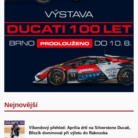
Nejnovější
Víkendový přehled: Aprilia drtí na Silverstone Ducati,
Březík dominoval při výletu do Rakouska