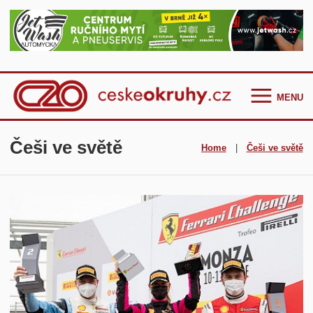
MENU
Homepage
Češi ve světě
Home
|
Češi ve světě
Češi ve světě
GT Cup Series
TCR Eastern Europe
F4 CEZ
Clio Cup Bohemia
Ostatní
Historie